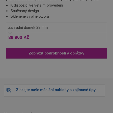
snadné jej postavit i svépomocí. Pokud hledáte něco většího,
K dispozici ve větším provedení
tento model je k dispozici ve větších velikostech, v nichž
Současný design
budete mít prostor pro instalaci samostatné koupelny, malé
Skleněné výplně otvorů
kuchyně a ložnice, ideální na ubytování. Kvalitní chatka je
postavena ze severského dřeva o tloušťce 28 mm.
Zahradní domek 28 mm
89 900 Kč
Zobrazit podrobnosti a obrázky
Získejte naše měsíční nabídky a zajímavé tipy