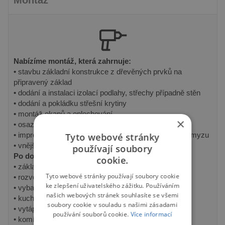
Nabízíme montáž, která zahrnuje:
• stavbu základní konstrukce z dřevěných prvků na
připravený základ
• dodání a instalaci izolací podlahy, střechy případně stěn
• dodání a pokládku střešní krytiny
• montáž okapů a oplechování
×
• osazení oken a dveří
• impregnaci proti houbám, plísním a dřevokaznému hmyzu
Tyto webové stránky
• vnější nátěr olejovou lazurou
používají soubory
Po domluvě realizujeme také:
cookie.
• základové desky
Tyto webové stránky používají soubory cookie
• rozvody vody, elektřiny, odpadů
ke zlepšení uživatelského zážitku. Používáním
• vybavení koupelen
našich webových stránek souhlasíte se všemi
• kuchyňské linky
soubory cookie v souladu s našimi zásadami
• vytápění tepelným čerpadlem
používání souborů cookie.
Více informací
• komín a krbová kamna