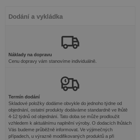
dobrým
příkladem je
udržování
přihlášeného
Dodání a vykládka
stavu
uživatele mezi
stránkami.
Náklady na dopravu
Cenu dopravy vám stanovíme individuálně.
Poskytovatel
Název
Vyprší
Popis
/ Doména
Poskytovatel /
Název
Vyprší
Popis
_gat_UA-
.pineca.cz
55
Toto je soubor
Doména
131830793-
sekund
cookie typu
1
vzoru nastavený
VISITOR_INFO1_LIVE
6 měsíců
Tento sou
Google LLC
službou Google
cookie
.youtube.com
Termín dodání
Analytics, kde
nastavuje
prvek vzoru v
Youtube k
Skladové položky dodáme obvykle do jednoho týdne od
názvu obsahuje
sledování
objednání, ostatní produkty dodáváme standardně ve lhůtě
jedinečné
uživatelsk
identifikační
předvoleb
4-12 týdnů od objednání. Tato doba se může prodloužit
číslo účtu nebo
videa You
vzhledem k aktuálnímu naplnění výroby. O dodacích lhůtách
webu, ke
vložená d
kterému se
webů; mů
Vás budeme průběžně informovat. Ve výjimečných
vztahuje. Jedná
také určit,
případech, u výrazně modifikovaných produktů a při
se o variantu
návštěvní