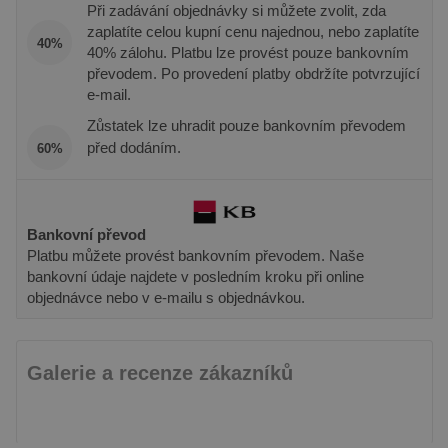
vygenerovaného
návštěvo
Při zadávání objednávky si můžete zvolit, zda
čísla jako
uvedenéh
identifikátoru
zaplatíte celou kupní cenu najednou, nebo zaplatíte
webu.
40%
klienta. Je
40% zálohu. Platbu lze provést pouze bankovním
součástí
sid
.seznam.cz
1 měsíc
Toto je ve
každého
převodem. Po provedení platby obdržíte potvrzující
běžný náz
požadavku na
souboru c
e-mail.
stránku na webu
ale pokud 
a slouží k
nalezen j
Zůstatek lze uhradit pouze bankovním převodem
výpočtu údajů o
soubor co
návštěvnících,
před dodáním.
relace, bu
60%
relacích a
pravděpo
kampaních pro
použit jak
analytické
správu st
přehledy webů.
relace.
_gid
1 den
Tento soubor
Google LLC
YSC
Zavřením
Tento sou
Bankovní převod
Google LLC
cookie nastavuje
.pineca.cz
prohlížeče
cookie
.youtube.com
Platbu můžete provést bankovním převodem. Naše
Google
nastavuje
Analytics.
YouTube 
bankovní údaje najdete v posledním kroku při online
Ukládá a
sledování
objednávce nebo v e-mailu s objednávkou.
aktualizuje
zobrazení
jedinečnou
vložených 
hodnotu pro
každou
_gcl_au
3 měsíce
Tento sou
Google LLC
navštívenou
cookie
.pineca.cz
stránku a slouží
Galerie a recenze zákazníků
nastavuje
k počítání a
společnos
sledování
Doubleclic
zobrazení
provádí
stránek.
informace
tom, jak