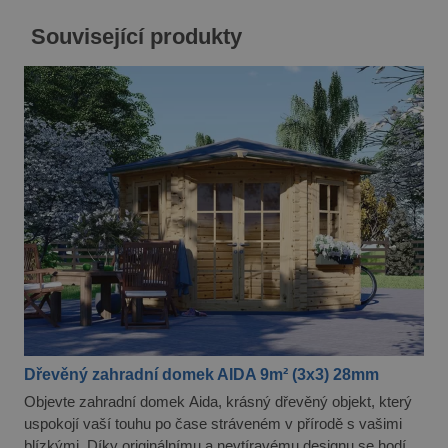
koncový
uživatel p
Související produkty
webové st
a jakoukol
reklamu, 
koncový
uživatel 
vidět před
návštěvo
uvedenéh
webu.
test_cookie
15 minut
Tento sou
Google LLC
cookie
.doubleclick.net
nastavuje
společnos
DoubleCli
(kterou vl
společnos
Google), 
zjistila, zd
prohlížeč
návštěvní
webu
podporuj
soubory c
Dřevěný zahradní domek AIDA 9m² (3x3) 28mm
Objevte zahradní domek Aida, krásný dřevěný objekt, který
uspokojí vaší touhu po čase stráveném v přírodě s vašimi
blízkými. Díky originálnímu a nevtíravému designu se hodí