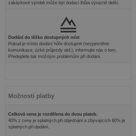
cookie _gat,
webu pou
zakázkové výrobě může být dodací lhůta výrazně delší.
která se používá
novou ne
k omezení
starou ver
množství dat
rozhraní
zaznamenaných
Youtube.
společností
Google na
_fbp
3 měsíce
Používá
Meta Platform
webech s
Facebook 
Inc.
velkým
poskytová
.pineca.cz
Dodání do těžko dostupných míst
objemem
řady rekl
provozu.
Pokud je místo dodání hůře dostupné (nezpevněné
produktů,
je nabízen
komunikace, úzké průjezdy atd.), informujte nás o tom.
_ga
2 roky
Tento název
Google LLC
v reálném
souboru cookie
Předejdete tak možným problémům při dodání.
.pineca.cz
od inzere
je spojen s
třetích str
Google
Universal
IDE
1 rok
Tento sou
Google LLC
Analytics - což je
cookie
.doubleclick.net
významná
nastavuje
aktualizace
společnos
běžněji
Doubleclic
používané
provádí
analytické
Možnosti platby
informace
služby Google.
tom, jak
Tento soubor
koncový
cookie se
uživatel p
používá k
webové st
Celková cena je rozdělena do dvou plateb.
rozlišení
a jakoukol
jedinečných
40% z ceny je splatných při objednání a zbývajících 60% je
reklamu, 
uživatelů
koncový
splatných při dodání.
přiřazením
uživatel 
náhodně
vidět před