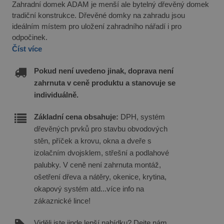
Zahradní domek ADAM je menší ale bytelný dřevěný domek
tradiční konstrukce. Dřevěné domky na zahradu jsou
ideálním místem pro uložení zahradního nářadí i pro
odpočinek.
Číst více
Pokud není uvedeno jinak, doprava není
zahrnuta v ceně produktu a stanovuje se
individuálně.
Základní cena obsahuje:
DPH, systém
dřevěných prvků pro stavbu obvodových
stěn, příček a krovu, okna a dveře s
izolačním dvojsklem, střešní a podlahové
palubky. V ceně není zahrnuta montáž,
ošetření dřeva a nátěry, okenice, krytina,
okapový systém atd...více info na
zákaznické lince!
Viděli jste jinde lepší nabídku? Dejte nám