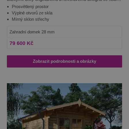
na každou zahradu. Je jen na vás jak se rohodnete ho
Prosvětlený prostor
používat. Jako letní kancelář? Nebo prostor pro dětské hry?
Výplně otvorů ze skla
Aida vás rozhodně nezklame, ať už bude sloužit jakémukoliv
Mírný sklon střechy
účelu.
Zahradní domek 28 mm
79 600 Kč
Zobrazit podrobnosti a obrázky