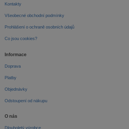
Kontakty
VÝKONOVÉ SOUBORY
Všeobecné obchodní podmínky
SOUBORY CÍLENÍ
Prohlášení o ochraně osobních údajů
FUNKČNÍ SOUBORY
Co jsou cookies?
Informace
Nezbytně nutné soubory
Výkonové soubory
Soubory cílení
Doprava
Funkční soubory
Platby
Nezbytně nutné soubory cookie umožňují
Objednávky
základní funkce webových stránek, jako je
přihlášení uživatele a správa účtu. Webové
stránky nelze bez nezbytně nutných souborů
Odstoupení od nákupu
cookie správně používat.
Poskytovatel /
Název
Vyprší
Popis
O nás
Doména
PHPSESSID
8
Cookie
PHP.net
Dlouholetý výrobce
hodin
generovaný
prelive.pineca.cz