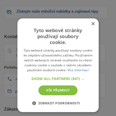
Získejte naše měsíční nabídky a zajímavé tipy
×
Tyto webové stránky
používají soubory
Kontaktujte nás
cookie.
Otevřeno Pondělí 08:00 AM
Tyto webové stránky používají soubory cookie
ke zlepšení uživatelského zážitku. Používáním
Po – Pá: 9:00 – 16:00
našich webových stránek souhlasíte se všemi
soubory cookie v souladu s našimi zásadami
Potřebujete poradit?
používání souborů cookie.
Více informací
SHOW ALL PARTNERS
(847) →
+420 775 515 905
VŠE PŘIJMOUT
podpora@pineca.cz
ZOBRAZIT PODROBNOSTI
Zákaznický servis
NEZBYTNĚ NUTNÉ SOUBORY