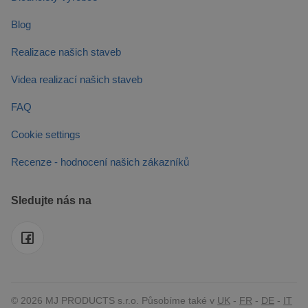
aplikacemi
založenými
Blog
na jazyce
PHP. Toto je
univerzální
Realizace našich staveb
identifikátor
používaný k
udržování
Videa realizací našich staveb
proměnných
relací
uživatelů.
FAQ
Obvykle se
jedná o
náhodně
Cookie settings
vygenerované
číslo, jeho
Recenze - hodnocení našich zákazníků
použití může
být specifické
pro daný
web, ale
Sledujte nás na
dobrým
příkladem je
udržování
přihlášeného
stavu
uživatele mezi
stránkami.
© 2026 MJ PRODUCTS s.r.o. Působíme také v
UK
-
FR
-
DE
-
IT