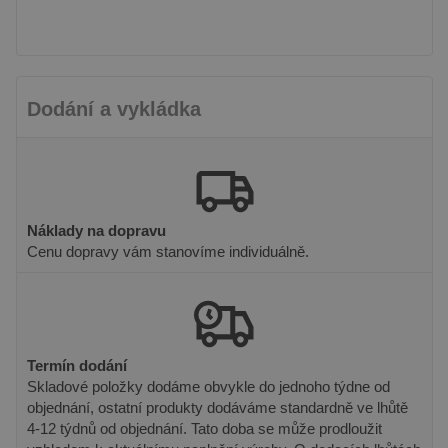
na jazyce
PHP. Toto je
univerzální
identifikátor
používaný k
udržování
proměnných
relací
Dodání a vykládka
uživatelů.
Obvykle se
jedná o
náhodně
vygenerované
číslo, jeho
použití může
být specifické
pro daný
Náklady na dopravu
web, ale
Cenu dopravy vám stanovíme individuálně.
dobrým
příkladem je
udržování
přihlášeného
stavu
uživatele mezi
stránkami.
Termín dodání
Skladové položky dodáme obvykle do jednoho týdne od
objednání, ostatní produkty dodáváme standardně ve lhůtě
4-12 týdnů od objednání. Tato doba se může prodloužit