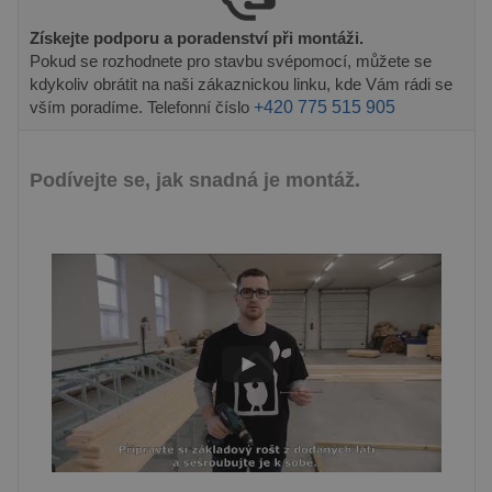
SOUBORY CÍLENÍ
Získejte podporu a poradenství při montáži.
Pokud se rozhodnete pro stavbu svépomocí, můžete se
FUNKČNÍ SOUBORY
kdykoliv obrátit na naši zákaznickou linku, kde Vám rádi se
vším poradíme. Telefonní číslo
+420 775 515 905
Nezbytně nutné soubory
Podívejte se, jak snadná je montáž.
Výkonové soubory
Soubory cílení
Funkční soubory
Nezbytně nutné soubory cookie umožňují
základní funkce webových stránek, jako je
přihlášení uživatele a správa účtu. Webové
stránky nelze bez nezbytně nutných souborů
cookie správně používat.
Poskytovatel /
Název
Vyprší
Popis
Doména
PHPSESSID
8
Cookie
PHP.net
hodin
generovaný
prelive.pineca.cz
aplikacemi
založenými