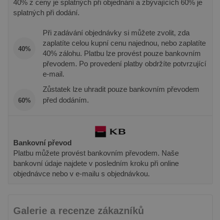
je spojen s
40% z ceny je splatných při objednání a zbývajících 60% je
třetích str
Google
splatných při dodání.
Universal
IDE
1 rok
Tento sou
Google LLC
Analytics - což je
cookie
.doubleclick.net
významná
nastavuje
Při zadávání objednávky si můžete zvolit, zda
aktualizace
společnos
běžněji
zaplatíte celou kupní cenu najednou, nebo zaplatíte
Doubleclic
40%
používané
provádí
40% zálohu. Platbu lze provést pouze bankovním
analytické
informace
služby Google.
převodem. Po provedení platby obdržíte potvrzující
tom, jak
Tento soubor
koncový
e-mail.
cookie se
uživatel p
používá k
webové st
Zůstatek lze uhradit pouze bankovním převodem
rozlišení
a jakoukol
jedinečných
před dodáním.
reklamu, 
60%
uživatelů
koncový
přiřazením
uživatel 
náhodně
vidět před
vygenerovaného
návštěvo
čísla jako
uvedenéh
identifikátoru
webu.
Bankovní převod
klienta. Je
součástí
Platbu můžete provést bankovním převodem. Naše
sid
.seznam.cz
1 měsíc
Toto je ve
každého
běžný náz
bankovní údaje najdete v posledním kroku při online
požadavku na
souboru c
stránku na webu
objednávce nebo v e-mailu s objednávkou.
ale pokud 
a slouží k
nalezen j
výpočtu údajů o
soubor co
návštěvnících,
relace, bu
relacích a
pravděpo
kampaních pro
Galerie a recenze zákazníků
použit jak
analytické
správu st