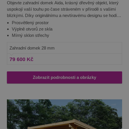
Objevte zahradní domek Aida, krásný dřevěný objekt, který
nastavuje
společnos
uspokojí vaší touhu po čase stráveném v přírodě s vašimi
DoubleCli
blízkými. Díky originálnímu a nevtíravému designu se hodí
(kterou vl
společnos
na každou zahradu. Je jen na vás jak se rohodnete ho
Prosvětlený prostor
Google), 
zjistila, zd
používat. Jako letní kancelář? Nebo prostor pro dětské hry?
Výplně otvorů ze skla
prohlížeč
Aida vás rozhodně nezklame, ať už bude sloužit jakémukoliv
Mírný sklon střechy
návštěvní
webu
účelu.
podporuj
soubory c
Zahradní domek 28 mm
79 600 Kč
Zobrazit podrobnosti a obrázky