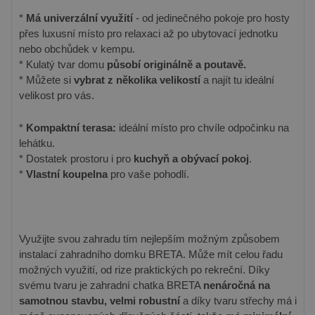
*
Má univerzální využití
- od jedinečného pokoje pro hosty
přes luxusní místo pro relaxaci až po ubytovací jednotku
nebo obchůdek v kempu.
* Kulatý tvar domu
působí originálně a poutavě.
* Můžete si
vybrat z několika velikostí
a najít tu ideální
velikost pro vás.
*
Kompaktní terasa:
ideální místo pro chvíle odpočinku na
lehátku.
* Dostatek prostoru i pro
kuchyň a obývací pokoj
.
*
Vlastní koupelna
pro vaše pohodlí.
Využijte svou zahradu tím nejlepším možným způsobem
instalací zahradního domku BRETA. Může mít celou řadu
možných využití, od rize praktických po rekreční. Díky
svému tvaru je zahradní chatka BRETA
nenáročná na
samotnou stavbu, velmi robustní
a díky tvaru střechy má i