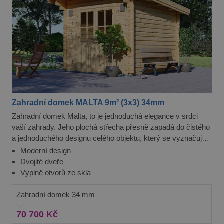
Zahradní domek MALTA 9m² (3x3) 34mm
Zahradní domek Malta, to je jednoduchá elegance v srdci
vaší zahrady. Jeho plochá střecha přesně zapadá do čistého
a jednoduchého designu celého objektu, který se vyznačuje
perfektní rovnováhou mezi praktičností a krásou. Navíc je
Moderní design
tento domek cenově velmi dostupný, takže si jeho výhody
Dvojité dveře
můžete snadno začít užívat.
Výplně otvorů ze skla
Zahradní domek 34 mm
70 700 Kč