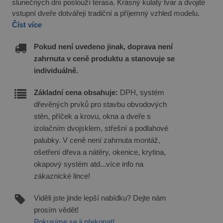
slunečných dní poslouží terasa. Krásný kulatý tvar a dvojité
vstupní dveře dotvářejí tradiční a příjemný vzhled modelu.
Číst více
Pokud není uvedeno jinak, doprava není
zahrnuta v ceně produktu a stanovuje se
individuálně.
Základní cena obsahuje:
DPH, systém
dřevěných prvků pro stavbu obvodových
stěn, příček a krovu, okna a dveře s
izolačním dvojsklem, střešní a podlahové
palubky. V ceně není zahrnuta montáž,
ošetření dřeva a nátěry, okenice, krytina,
okapový systém atd...více info na
zákaznické lince!
Viděli jste jinde lepší nabídku? Dejte nám
prosím vědět!
Pokusíme se ji překonat!