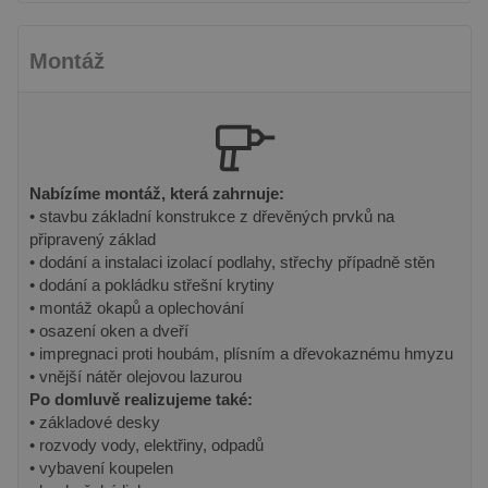
Montáž
Nabízíme montáž, která zahrnuje:
• stavbu základní konstrukce z dřevěných prvků na
připravený základ
• dodání a instalaci izolací podlahy, střechy případně stěn
• dodání a pokládku střešní krytiny
• montáž okapů a oplechování
• osazení oken a dveří
• impregnaci proti houbám, plísním a dřevokaznému hmyzu
• vnější nátěr olejovou lazurou
Po domluvě realizujeme také:
• základové desky
• rozvody vody, elektřiny, odpadů
• vybavení koupelen