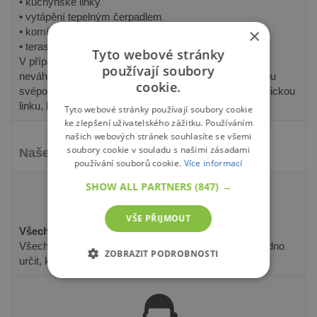
• kuchyňské linky
• vytápění tepelným čerpadlem
×
• komín a krbová kamna
• terasy
Tyto webové stránky
V případě zájmu o cenovou nabídku na montáž nás
používají soubory
neváhejte kontaktovat. Pokud se rozhodnete pro stavbu
cookie.
svépomocí, můžete se kdykoliv obrátit na naši zákaznickou
linku, kde Vám rádi se vším poradíme.
Tyto webové stránky používají soubory cookie
ke zlepšení uživatelského zážitku. Používáním
našich webových stránek souhlasíte se všemi
soubory cookie v souladu s našimi zásadami
Naše produkty se snadno instalují!
používání souborů cookie.
Více informací
SHOW ALL PARTNERS
(847) →
VŠE PŘIJMOUT
Všechny díly jsou postupně číslovány.
Všechny díly jsou přesně označeny, abyste mohli snadno
ZOBRAZIT PODROBNOSTI
určit, který díl kam patří.
NEZBYTNĚ NUTNÉ SOUBORY
VÝKONOVÉ SOUBORY