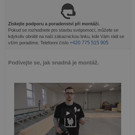
VÝKONOVÉ SOUBORY
SOUBORY CÍLENÍ
Získejte podporu a poradenství při montáži.
FUNKČNÍ SOUBORY
Pokud se rozhodnete pro stavbu svépomocí, můžete se
kdykoliv obrátit na naši zákaznickou linku, kde Vám rádi se
vším poradíme. Telefonní číslo
+420 775 515 905
Nezbytně nutné soubory
Podívejte se, jak snadná je montáž.
Výkonové soubory
Soubory cílení
Funkční soubory
Nezbytně nutné soubory cookie umožňují
základní funkce webových stránek, jako je
přihlášení uživatele a správa účtu. Webové
stránky nelze bez nezbytně nutných souborů
cookie správně používat.
Poskytovatel /
Název
Vyprší
Popis
Doména
PHPSESSID
8
Cookie
PHP.net
hodin
generovaný
prelive.pineca.cz
aplikacemi