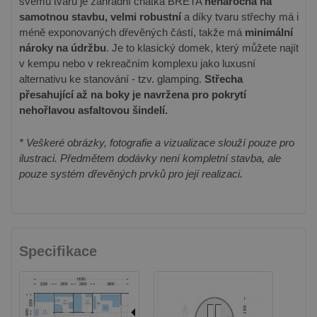
svému tvaru je zahradní chatka BRETA
nenáročná na
samotnou stavbu, velmi robustní
a díky tvaru střechy má i
méně exponovaných dřevěných částí, takže má
minimální
nároky na údržbu
. Je to klasický domek, který můžete najít
v kempu nebo v rekreačním komplexu jako luxusní
alternativu ke stanování - tzv. glamping.
Střecha
přesahující až na boky je navržena pro pokrytí
nehořlavou asfaltovou šindelí.
* Veškeré obrázky, fotografie a vizualizace slouží pouze pro
ilustraci. Předmětem dodávky není kompletní stavba, ale
pouze systém dřevěných prvků pro její realizaci.
Specifikace