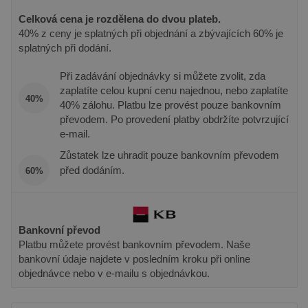
v reálném
souboru cookie
.pineca.cz
od inzere
je spojen s
Celková cena je rozdělena do dvou plateb.
třetích str
Google
40% z ceny je splatných při objednání a zbývajících 60% je
Universal
IDE
1 rok
Tento sou
Google LLC
Analytics - což je
splatných při dodání.
cookie
.doubleclick.net
významná
nastavuje
aktualizace
společnos
běžněji
Při zadávání objednávky si můžete zvolit, zda
Doubleclic
používané
provádí
zaplatíte celou kupní cenu najednou, nebo zaplatíte
analytické
informace
40%
služby Google.
40% zálohu. Platbu lze provést pouze bankovním
tom, jak
Tento soubor
koncový
převodem. Po provedení platby obdržíte potvrzující
cookie se
uživatel p
používá k
e-mail.
webové st
rozlišení
a jakoukol
jedinečných
Zůstatek lze uhradit pouze bankovním převodem
reklamu, 
uživatelů
koncový
před dodáním.
přiřazením
60%
uživatel 
náhodně
vidět před
vygenerovaného
návštěvo
čísla jako
uvedenéh
identifikátoru
webu.
klienta. Je
součástí
Bankovní převod
sid
.seznam.cz
1 měsíc
Toto je ve
každého
běžný náz
Platbu můžete provést bankovním převodem. Naše
požadavku na
souboru c
stránku na webu
bankovní údaje najdete v posledním kroku při online
ale pokud 
a slouží k
nalezen j
objednávce nebo v e-mailu s objednávkou.
výpočtu údajů o
soubor co
návštěvnících,
relace, bu
relacích a
pravděpo
kampaních pro