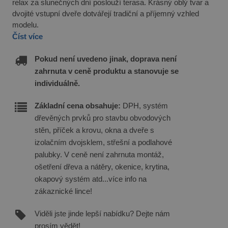
relax za slunečných dní poslouží terasa. Krásný oblý tvar a
dvojité vstupní dveře dotvářejí tradiční a příjemný vzhled
modelu.
Číst více
Pokud není uvedeno jinak, doprava není
zahrnuta v ceně produktu a stanovuje se
individuálně.
Základní cena obsahuje:
DPH, systém
dřevěných prvků pro stavbu obvodových
stěn, příček a krovu, okna a dveře s
izolačním dvojsklem, střešní a podlahové
palubky. V ceně není zahrnuta montáž,
ošetření dřeva a nátěry, okenice, krytina,
okapový systém atd...více info na
zákaznické lince!
Viděli jste jinde lepší nabídku? Dejte nám
prosím vědět!