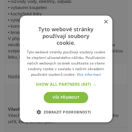
• rozvody vody, elektřiny, odpadů
• vybavení koupelen
• kuchyňské linky
×
• vytápění tepelným čerpadlem
• komín a krbová kamna
Tyto webové stránky
• terasy
používají soubory
V případě zájmu o cenovou nabídku na montáž nás
cookie.
neváhejte kontaktovat. Pokud se rozhodnete pro stavbu
svépomocí, můžete se kdykoliv obrátit na naši zákaznickou
Tyto webové stránky používají soubory cookie
linku, kde Vám rádi se vším poradíme.
ke zlepšení uživatelského zážitku. Používáním
našich webových stránek souhlasíte se všemi
soubory cookie v souladu s našimi zásadami
používání souborů cookie.
Více informací
Naše produkty se snadno instalují!
SHOW ALL PARTNERS
(847) →
VŠE PŘIJMOUT
Všechny díly jsou postupně číslovány.
ZOBRAZIT PODROBNOSTI
Všechny díly jsou přesně označeny, abyste mohli snadno
určit, který díl kam patří.
NEZBYTNĚ NUTNÉ SOUBORY