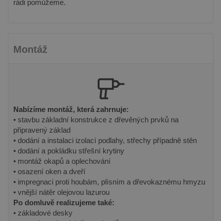
rádi pomůžeme.
Montáž
Nabízíme montáž, která zahrnuje:
• stavbu základní konstrukce z dřevěných prvků na
připravený základ
• dodání a instalaci izolací podlahy, střechy případně stěn
• dodání a pokládku střešní krytiny
• montáž okapů a oplechování
• osazení oken a dveří
• impregnaci proti houbám, plísním a dřevokaznému hmyzu
• vnější nátěr olejovou lazurou
Po domluvě realizujeme také:
• základové desky