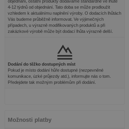
objednání, ostatní produkty dodáváme standardně ve lhůtě
4-12 týdnů od objednání. Tato doba se může prodloužit
Poskytovatel
Název
Vyprší
Popis
vzhledem k aktuálnímu naplnění výroby. O dodacích lhůtách
/ Doména
Vás budeme průběžně informovat. Ve výjimečných
Poskytovatel /
Název
Vyprší
Popis
_gat_UA-
.pineca.cz
55
Toto je soubor
Doména
případech, u výrazně modifikovaných produktů a při
131830793-
sekund
cookie typu
1
vzoru nastavený
zakázkové výrobě může být dodací lhůta výrazně delší.
VISITOR_INFO1_LIVE
6 měsíců
Tento sou
Google LLC
službou Google
cookie
.youtube.com
Analytics, kde
nastavuje
prvek vzoru v
Youtube k
názvu obsahuje
sledování
jedinečné
uživatelsk
identifikační
předvoleb
číslo účtu nebo
videa You
webu, ke
Dodání do těžko dostupných míst
vložená d
kterému se
webů; mů
Pokud je místo dodání hůře dostupné (nezpevněné
vztahuje. Jedná
také určit,
se o variantu
komunikace, úzké průjezdy atd.), informujte nás o tom.
návštěvní
cookie _gat,
webu pou
Předejdete tak možným problémům při dodání.
která se používá
novou ne
k omezení
starou ver
množství dat
rozhraní
zaznamenaných
Youtube.
společností
Google na
_fbp
3 měsíce
Používá
Meta Platform
webech s
Facebook 
Inc.
velkým
poskytová
.pineca.cz
objemem
řady rekl
Možnosti platby
provozu.
produktů,
je nabízen
_ga
2 roky
Tento název
Google LLC