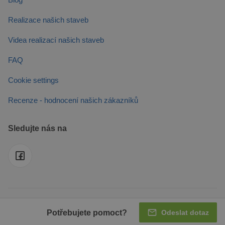
Realizace našich staveb
Videa realizací našich staveb
FAQ
Cookie settings
Recenze - hodnocení našich zákazníků
Sledujte nás na
© 2026 MJ PRODUCTS s.r.o. Působíme také v
UK
-
FR
-
DE
-
IT
-
ES
Potřebujete pomoct?
Odeslat dotaz