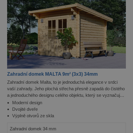
Zahradní domek MALTA 9m² (3x3) 34mm
Zahradní domek Malta, to je jednoduchá elegance v srdci
vaší zahrady. Jeho plochá střecha přesně zapadá do čistého
a jednoduchého designu celého objektu, který se vyznačuje
perfektní rovnováhou mezi praktičností a krásou. Navíc je
Moderní design
tento domek cenově velmi dostupný, takže si jeho výhody
Dvojité dveře
můžete snadno začít užívat.
Výplně otvorů ze skla
Zahradní domek 34 mm