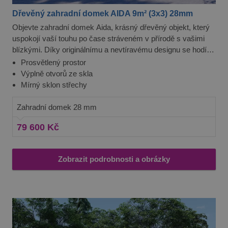
test_cookie
15 minut
Tento sou
Google LLC
cookie
.doubleclick.net
Dřevěný zahradní domek AIDA 9m² (3x3) 28mm
nastavuje
společnos
Objevte zahradní domek Aida, krásný dřevěný objekt, který
DoubleCli
uspokojí vaší touhu po čase stráveném v přírodě s vašimi
(kterou vl
společnos
blízkými. Díky originálnímu a nevtíravému designu se hodí
Google), 
zjistila, zd
na každou zahradu. Je jen na vás jak se rohodnete ho
Prosvětlený prostor
prohlížeč
používat. Jako letní kancelář? Nebo prostor pro dětské hry?
Výplně otvorů ze skla
návštěvní
webu
Aida vás rozhodně nezklame, ať už bude sloužit jakémukoliv
Mírný sklon střechy
podporuj
účelu.
soubory c
Zahradní domek 28 mm
79 600 Kč
Zobrazit podrobnosti a obrázky