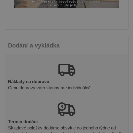
založenými
na jazyce
PHP. Toto je
univerzální
identifikátor
používaný k
udržování
proměnných
relací
uživatelů.
Obvykle se
Dodání a vykládka
jedná o
náhodně
vygenerované
číslo, jeho
použití může
být specifické
pro daný
web, ale
Náklady na dopravu
dobrým
příkladem je
Cenu dopravy vám stanovíme individuálně.
udržování
přihlášeného
stavu
uživatele mezi
stránkami.
Termín dodání
Skladové položky dodáme obvykle do jednoho týdne od