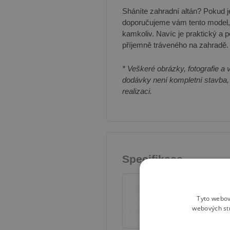
Sháníte zahradní altán? Pokud 
doporučujeme vám tento model, 
kamkoliv. Navíc je praktický a p
příjemně tráveného na zahradě.
* Veškeré obrázky, fotografie a 
dodávky není kompletní stavba,
realizaci.
Specifikace
Tyto webov
webových st