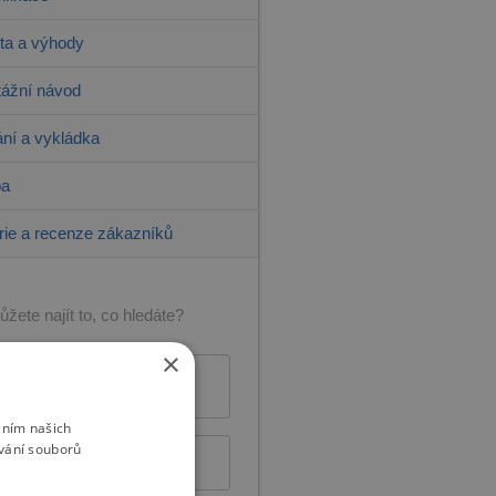
ita a výhody
ážní návod
ní a vykládka
ba
rie a recenze zákazníků
žete najít to, co hledáte?
×
+420 775 515 905
Po – Pá: 9:00 – 16:00
áním našich
vání souborů
Napište nám