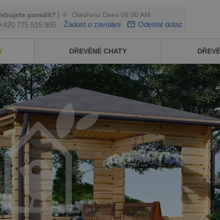
|
řebujete poradit?
Otevřeno Dnes 08:00 AM
Žádost o zavolání
Odeslat dotaz
+420 775 515 905
Y
DŘEVĚNÉ CHATY
DŘEV