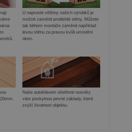
mají
U naprosté většiny našich výrobků je
áváme
možné zaměnit protilehlé stěny. Můžete
 okna
tak během montáže zaměnit například
ro
levou stěnu za pravou kvůli umístění
ametrů.
oken.
sou
Naše autoklávem ošetřené nosníky
k 20mm.
vám poskytnou pevné základy, které
zvýší životnost objektu.