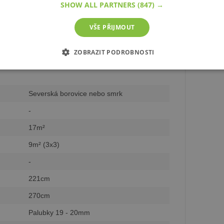
SHOW ALL PARTNERS
(847) →
VŠE PŘIJMOUT
ZOBRAZIT PODROBNOSTI
É SOUBORY
VÝKONOVÉ SOUBORY
SOUBORY CÍLENÍ
Severská borovice nebo smrk
-
zbytně nutné soubory
Výkonové soubory
Soubory cílení
Funkční soub
17m²
ie umožňují základní funkce webových stránek, jako je přihlášení uživatele a správa 
rů cookie správně používat.
9m² (3x3)
 /
-
Vyprší
Popis
221cm
8
Cookie generovaný aplikacemi založenými na jazyce PHP. Toto je unive
hodin
používaný k udržování proměnných relací uživatelů. Obvykle se jed
a.cz
číslo, jeho použití může být specifické pro daný web, ale dobrým přík
270cm
přihlášeného stavu uživatele mezi stránkami.
Palubky 19 - 20mm