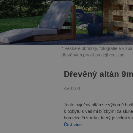
* Veškeré obrázky, fotografie a vizu
dřevěných prvků pro její realizaci
Dřevěný altán 9
AV012-1
Tento báječný altán se výborně hod
k pobytu s vašimi blízkými za slun
borovice či smrku, který je velmi 
Číst více