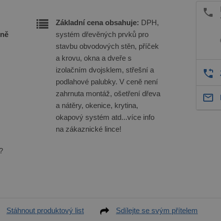
Základní cena obsahuje:
DPH,
eně
systém dřevěných prvků pro
stavbu obvodových stěn, příček
a krovu, okna a dveře s
izolačním dvojsklem, střešní a
podlahové palubky. V ceně není
zahrnuta montáž, ošetření dřeva
a nátěry, okenice, krytina,
okapový systém atd...více info
na zákaznické lince!
?
Stáhnout produktový list
Sdílejte se svým přítelem