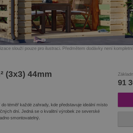
alizace slouží pouze pro ilustraci. Předmětem dodávky není kompletn
m² (3x3) 44mm
Základn
91 
í do téměř každé zahrady, kde představuje ideální místo
ečných dní. Jedná se o kvalitní výrobek ze severské
snadno smontovatelný.