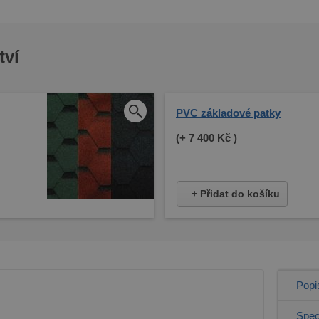
tví
PVC základové patky
(+
7 400 Kč
)
+ Přidat do košíku
Popi
Spec