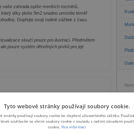
je vaše zahrada spíše menších rozměrů,
Kval
který díky ploše 9m2 snadno umístíte téměř
ohodlný. Dopřejte svojí rodině zážitek z času
Mont
Dodá
vizualizace slouží pouze pro ilustraci. Předmětem
 ale pouze systém dřevěných prvků pro její
Plat
Gale
Nemů
Tyto webové stránky používají soubory cookie.
é stránky používají soubory cookie ke zlepšení uživatelského zážitku. Použív
ránek souhlasíte se všemi soubory cookie v souladu s našimi zásadami použí
cookie.
Více informací