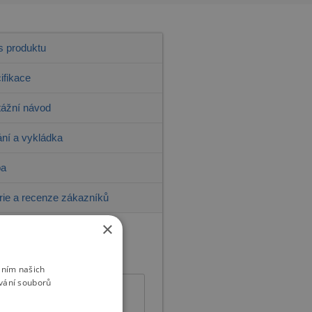
s produktu
ifikace
ážní návod
ní a vykládka
ba
rie a recenze zákazníků
×
žete najít to, co hledáte?
áním našich
vání souborů
+420 775 515 905
Po – Pá: 9:00 – 16:00