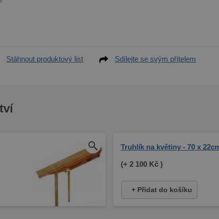
Stáhnout produktový list
Sdílejte se svým přítelem
tví
Truhlík na květiny - 70 x 22c
(+
2 100 Kč
)
+ Přidat do košíku