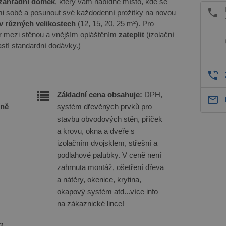
zahradní domek
, který vám nabídne místo, kde se
mi sobě a posunout své každodenní prožitky na novou
i v různých velikostech
(12, 15, 20, 25 m²). Pro
r mezi stěnou a vnějším opláštěním
zateplit
(izolační
ástí standardní dodávky.)
Základní cena obsahuje:
DPH,
eně
systém dřevěných prvků pro
stavbu obvodových stěn, příček
a krovu, okna a dveře s
izolačním dvojsklem, střešní a
podlahové palubky. V ceně není
zahrnuta montáž, ošetření dřeva
a nátěry, okenice, krytina,
okapový systém atd...více info
na zákaznické lince!
?