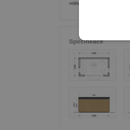
nejlépe odpovídat Vašim potře
Specifikace
NEZBYTNĚ NUTN
Ne
Nezbytně nutné soubory cook
bez nezbytně nutných soubo
Poskytovatel
Název
Doména
PHPSESSID
PHP.net
prelive.pinec