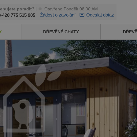
|
řebujete poradit?
Otevřeno Pondělí 08:00 AM
Žádost o zavolání
Odeslat dotaz
+420 775 515 905
Y
DŘEVĚNÉ CHATY
DŘEV