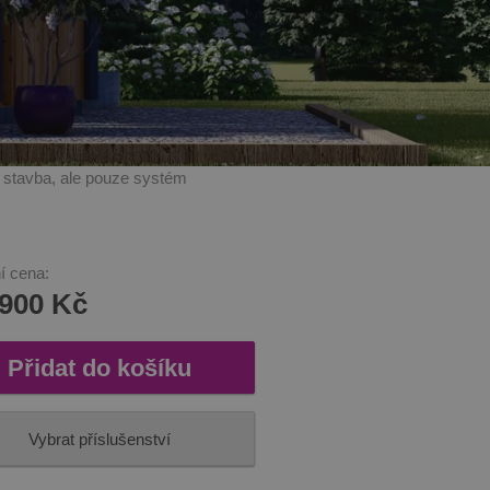
í stavba, ale pouze systém
í cena:
 900 Kč
Přidat do košíku
Vybrat příslušenství