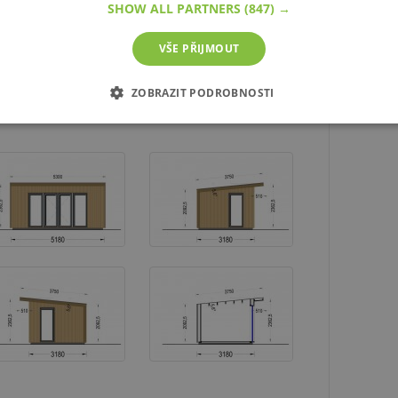
SHOW ALL PARTNERS
(847) →
bám.
VŠE PŘIJMOUT
ZOBRAZIT PODROBNOSTI
É SOUBORY
VÝKONOVÉ SOUBORY
SOUBORY CÍLENÍ
zbytně nutné soubory
Výkonové soubory
Soubory cílení
Funkční soub
ie umožňují základní funkce webových stránek, jako je přihlášení uživatele a správa 
rů cookie správně používat.
 /
Vyprší
Popis
8
Cookie generovaný aplikacemi založenými na jazyce PHP. Toto je unive
hodin
používaný k udržování proměnných relací uživatelů. Obvykle se jed
a.cz
číslo, jeho použití může být specifické pro daný web, ale dobrým přík
přihlášeného stavu uživatele mezi stránkami.