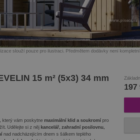
alizace slouží pouze pro ilustraci. Předmětem dodávky není kompletn
EVELIN 15 m² (5x3) 34 mm
Základn
197
, který vám poskytne
maximální klid a soukromí
pro
žít. Udělejte si z něj
kancelář, zahradní posilovnu,
ní
nad nadcházejícím dnem s šálkem teplého