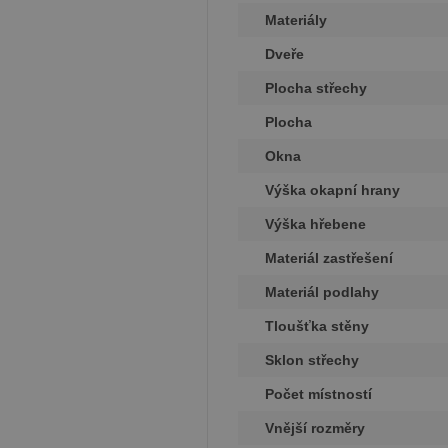
Materiály
Poskytovate
Název
/ Doména
Pos
Dveře
Název
Do
_gat_UA-
.pineca.cz
Plocha střechy
131830793-
VISITOR_INFO1_LIVE
Go
1
.y
Plocha
_ga
Google LLC
_fbp
Me
Okna
.pineca.cz
Inc
.pi
Výška okapní hrany
IDE
Go
Výška hřebene
.do
_gid
Google LLC
.pineca.cz
Materiál zastřešení
sid
.s
Materiál podlahy
YSC
Go
.y
Tloušťka stěny
_gcl_au
Go
Sklon střechy
.pi
Počet místností
test_cookie
Go
.do
Vnější rozměry