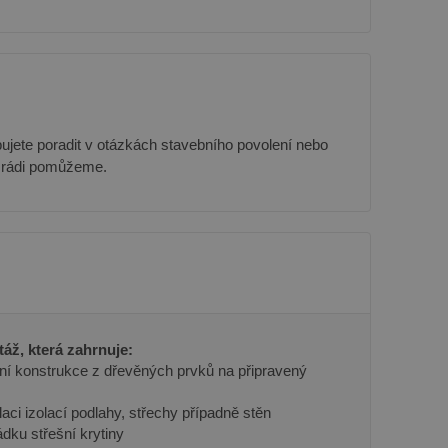
ujete poradit v otázkách stavebního povolení nebo
 rádi pomůžeme.
áž, která zahrnuje:
dní konstrukce z dřevěných prvků na připravený
laci izolací podlahy, střechy případně stěn
ádku střešní krytiny