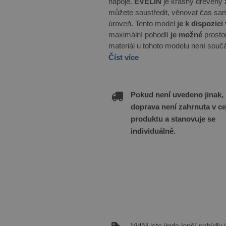
nápoje.
EVELIN
je krásný dřevěný
můžete soustředit, věnovat čas sa
úroveň. Tento model
je k dispozic
maximální pohodlí
je možné
prosto
materiál u tohoto modelu není souč
Číst více
Pokud není uvedeno jinak,
doprava není zahrnuta v c
produktu a stanovuje se
individuálně.
Viděli jste jinde lepší nabídku