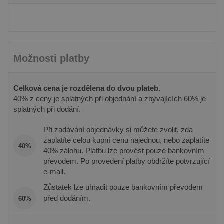
Facebook 
Inc.
velkým
poskytová
.pineca.cz
objemem
řady rekl
provozu.
produktů,
je nabízen
_ga
2 roky
Tento název
Google LLC
v reálném
souboru cookie
.pineca.cz
od inzere
je spojen s
třetích str
Google
Možnosti platby
Universal
IDE
1 rok
Tento sou
Google LLC
Analytics - což je
cookie
.doubleclick.net
významná
nastavuje
aktualizace
společnos
Celková cena je rozdělena do dvou plateb.
běžněji
Doubleclic
40% z ceny je splatných při objednání a zbývajících 60% je
používané
provádí
analytické
informace
splatných při dodání.
služby Google.
tom, jak
Tento soubor
koncový
cookie se
uživatel p
Při zadávání objednávky si můžete zvolit, zda
používá k
webové st
zaplatíte celou kupní cenu najednou, nebo zaplatíte
rozlišení
a jakoukol
40%
jedinečných
reklamu, 
40% zálohu. Platbu lze provést pouze bankovním
uživatelů
koncový
převodem. Po provedení platby obdržíte potvrzující
přiřazením
uživatel 
náhodně
vidět před
e-mail.
vygenerovaného
návštěvo
čísla jako
uvedenéh
Zůstatek lze uhradit pouze bankovním převodem
identifikátoru
webu.
klienta. Je
před dodáním.
60%
součástí
sid
.seznam.cz
1 měsíc
Toto je ve
každého
běžný náz
požadavku na
souboru c