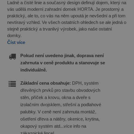
Ladné a čisté linie a současný design definují dojem, který na
vás udělá moderní zahradní domek HORTA. Je prostorný a
praktický, ale to, co vás na něm upoutá je nevšední a při tom
nevtíravý vzhled. Ve všech ostatních ohledech se ale jedná o
stejně praktický a trvanlivý výrobek, jako naše ostatní
domky.
Číst více
Pokud není uvedeno jinak, doprava není
zahrnuta v ceně produktu a stanovuje se
individuálně.
Základní cena obsahuje:
DPH, systém
dřevěných prvků pro stavbu obvodových
stěn, příček a krovu, okna a dveře s
izolačním dvojsklem, střešní a podlahové
palubky. V ceně není zahrnuta montáž,
ošetření dřeva a nátěry, okenice, krytina,
okapový systém atd...více info na
zákaznické lince!