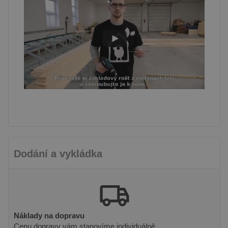
Název
Vyprší
Popis
Doména
PHPSESSID
8
Cookie
PHP.net
hodin
generovaný
prelive.pineca.cz
aplikacemi
založenými
na jazyce
PHP. Toto je
univerzální
identifikátor
používaný k
udržování
proměnných
relací
uživatelů.
Obvykle se
jedná o
náhodně
vygenerované
číslo, jeho
použití může
Dodání a vykládka
být specifické
pro daný
web, ale
dobrým
příkladem je
udržování
přihlášeného
stavu
uživatele mezi
Náklady na dopravu
stránkami.
Cenu dopravy vám stanovíme individuálně.