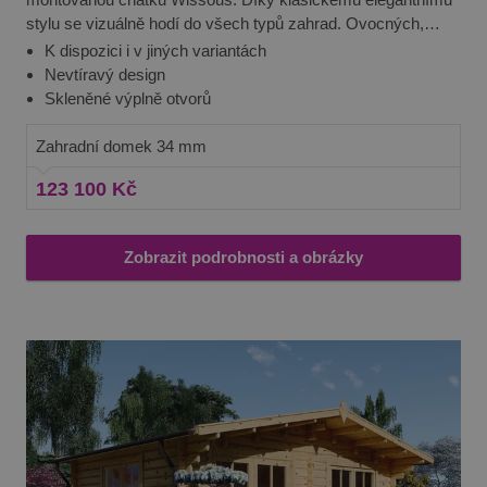
stylu se vizuálně hodí do všech typů zahrad. Ovocných,
stejně jako květinových, velkých, stejně jako malých. Uplatní
K dispozici i v jiných variantách
se téměř všude a vám se odmění svou praktičností.
Nevtíravý design
Skleněné výplně otvorů
Zahradní domek 34 mm
123 100 Kč
Zobrazit podrobnosti a obrázky