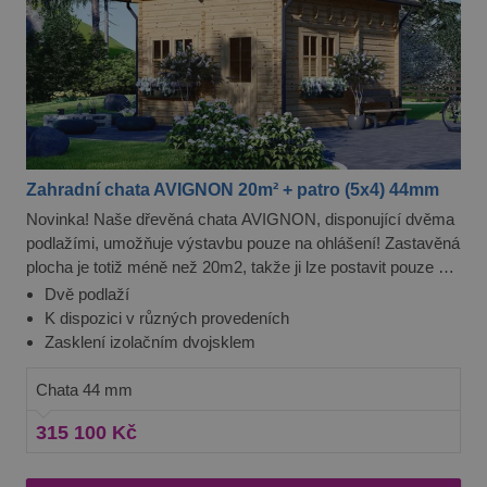
vidět před
návštěvo
uvedenéh
webu.
test_cookie
15 minut
Tento sou
Google LLC
cookie
.doubleclick.net
nastavuje
společnos
DoubleCli
(kterou vl
společnos
Zahradní chata AVIGNON 20m² + patro (5x4) 44mm
Google), 
zjistila, zd
Novinka! Naše dřevěná chata AVIGNON, disponující dvěma
prohlížeč
návštěvní
podlažími, umožňuje výstavbu pouze na ohlášení! Zastavěná
webu
plocha je totiž méně než 20m2, takže ji lze postavit pouze na
podporuj
soubory c
"Ohlášení stavby" takže nepotřebujete žádné další stavební
Dvě podlaží
povolení. Mimo to je to krásná letní a víkendová chata.
K dispozici v různých provedeních
Zasklení izolačním dvojsklem
Chata 44 mm
315 100 Kč