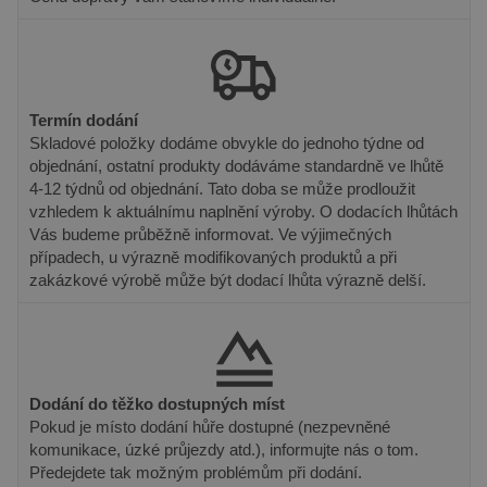
Poskytovatel
Termín dodání
Název
Vyprší
Popis
/ Doména
Skladové položky dodáme obvykle do jednoho týdne od
Poskytovatel /
Název
Vyprší
Popis
objednání, ostatní produkty dodáváme standardně ve lhůtě
_gat_UA-
.pineca.cz
55
Toto je soubor
Doména
131830793-
sekund
cookie typu
4-12 týdnů od objednání. Tato doba se může prodloužit
1
vzoru nastavený
VISITOR_INFO1_LIVE
6 měsíců
Tento sou
Google LLC
vzhledem k aktuálnímu naplnění výroby. O dodacích lhůtách
službou Google
cookie
.youtube.com
Analytics, kde
nastavuje
Vás budeme průběžně informovat. Ve výjimečných
prvek vzoru v
Youtube k
případech, u výrazně modifikovaných produktů a při
názvu obsahuje
sledování
jedinečné
uživatelsk
zakázkové výrobě může být dodací lhůta výrazně delší.
identifikační
předvoleb
číslo účtu nebo
videa You
webu, ke
vložená d
kterému se
webů; mů
vztahuje. Jedná
také určit,
se o variantu
návštěvní
cookie _gat,
webu pou
která se používá
novou ne
Dodání do těžko dostupných míst
k omezení
starou ver
Pokud je místo dodání hůře dostupné (nezpevněné
množství dat
rozhraní
zaznamenaných
Youtube.
komunikace, úzké průjezdy atd.), informujte nás o tom.
společností
Předejdete tak možným problémům při dodání.
Google na
_fbp
3 měsíce
Používá
Meta Platform
webech s