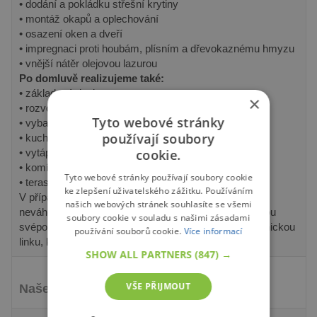
• dodání a pokládku střešní krytiny
• montáž okapů a oplechování
• osazení oken a dveří
• impregnaci proti houbám, plísním a dřevokaznému hmyzu
• vnější nátěr olejovou lazurou
Po domluvě realizujeme také:
• základové desky
×
• rozvody vody, elektřiny, odpadů
Tyto webové stránky
• vybavení koupelen
používají soubory
• kuchyňské linky
cookie.
• vytápění tepelným čerpadlem
• komín a krbová kamna
Tyto webové stránky používají soubory cookie
• terasy
ke zlepšení uživatelského zážitku. Používáním
V případě zájmu o cenovou nabídku na montáž nás
našich webových stránek souhlasíte se všemi
neváhejte kontaktovat. Pokud se rozhodnete pro stavbu
soubory cookie v souladu s našimi zásadami
svépomocí, můžete se kdykoliv obrátit na naši zákaznickou
používání souborů cookie.
Více informací
linku, kde Vám rádi se vším poradíme.
SHOW ALL PARTNERS
(847) →
VŠE PŘIJMOUT
Naše produkty se snadno instalují!