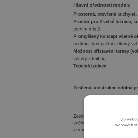
Hlavní přednosti modelu
Prostorná, otevřená kuchyně,
Prostor pro 2 velké ložnice, 
prvním místě.
Promyšlený koncept včetně ob
podtrhují kompaktní celkový vzh
Možnost přistavění terasy (vol
večery s knihou.
Tepelná izolace
Zesílená konstrukce odolná pr
Zesílená střecha této konstrukc
Tyto webov
sněhem. Silné stěny navíc účinně
webových st
je vhodný jako trvalé bydlení, kt