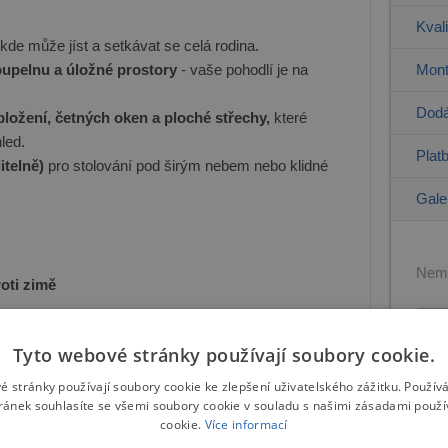
Kval
kde může jíst a setkávat se celá rodina.
koupelnu a úložné prostory
- vaše pohodlí je na
Mont
Dodá
ložení, četných oken a ploché střechy,
které
led.
Plat
itelně)
pro stolování pod širým nebem nebo klidné
Gale
Nemů
oti zimě
Tyto webové stránky používají soubory cookie.
e dokáže v zimních měsících unést vyšší zatížení
é stránky používají soubory cookie ke zlepšení uživatelského zážitku. Použív
 utěsňují izolační materiál, takže tento typ stavby
ránek souhlasíte se všemi soubory cookie v souladu s našimi zásadami použí
eré poskytuje teplo a pohodlí po celý rok.
cookie.
Více informací