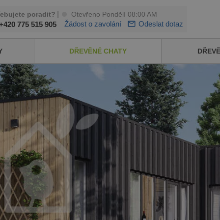
|
řebujete poradit?
Otevřeno Pondělí 08:00 AM
Žádost o zavolání
Odeslat dotaz
+420 775 515 905
Y
DŘEVĚNÉ CHATY
DŘEV