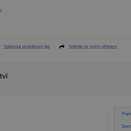
?
Stáhnout produktový list
Sdílejte se svým přítelem
tví
Popi
Spec