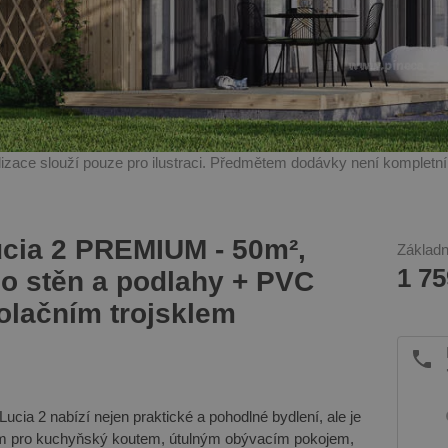
alizace slouží pouze pro ilustraci. Předmětem dodávky není kompletn
ucia 2 PREMIUM - 50m²,
Základn
1 75
o stěn a podlahy + PVC
zolačním trojsklem
cia 2 nabízí nejen praktické a pohodlné bydlení, ale je
rem pro kuchyňský koutem, útulným obývacím pokojem,