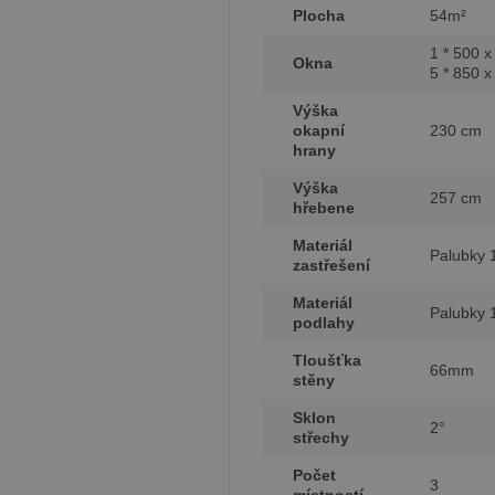
Plocha
54m²
1 * 500 
Okna
5 * 850 
Výška
okapní
230 cm
hrany
Výška
257 cm
hřebene
Materiál
Palubky 
zastřešení
Materiál
Palubky 
podlahy
Tloušťka
66mm
stěny
Sklon
2°
střechy
Počet
3