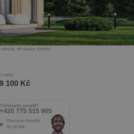
í stavba, ale pouze systém
í cena:
9 100 Kč
Potřebujete poradit?
+420 775 515 905
Otevřeno Pondělí
08:00 AM