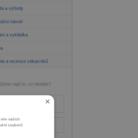
ita a výhody
ážní návod
ní a vykládka
ba
rie a recenze zákazníků
žete najít to, co hledáte?
×
+420 775 515 905
Po – Pá: 9:00 – 16:00
áním našich
vání souborů
Napište nám