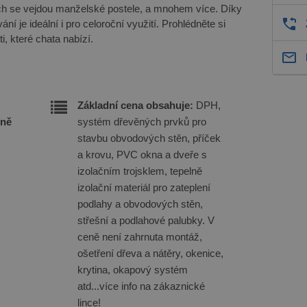
ch se vejdou manželské postele, a mnohem více. Díky
ání je ideální i pro celoroční využití. Prohlédněte si
, které chata nabízí.
Základní cena obsahuje:
DPH,
eně
systém dřevěných prvků pro
stavbu obvodových stěn, příček
a krovu, PVC okna a dveře s
izolačním trojsklem, tepelně
izolační materiál pro zateplení
podlahy a obvodových stěn,
střešní a podlahové palubky. V
ceně není zahrnuta montáž,
ošetření dřeva a nátěry, okenice,
krytina, okapový systém
atd...více info na zákaznické
lince!