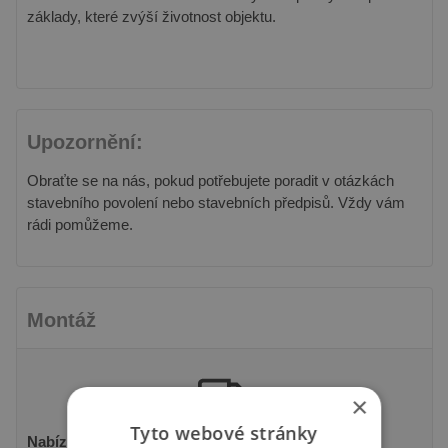
základy, které zvýší životnost objektu.
Upozornění:
Obraťte se na nás, pokud potřebujete poradit v otázkách
stavebního povolení nebo stavebních předpisů. Vždy vám
rádi pomůžeme.
Montáž
×
Tyto webové stránky
Nabízíme montáž, která zahrnuje: