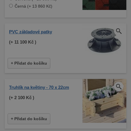
Černá (+ 13 860 Kč)
PVC základové patky
(+
11 100 Kč
)
+ Přidat do košíku
Truhlík na květiny - 70 x 22cm
(+
2 100 Kč
)
+ Přidat do košíku