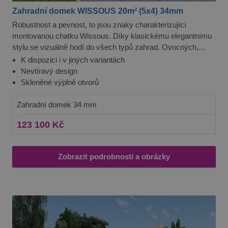
Zahradní domek WISSOUS 20m² (5x4) 34mm
Robustnost a pevnost, to jsou znaky charakterizující
montovanou chatku Wissous. Díky klasickému elegantnímu
stylu se vizuálně hodí do všech typů zahrad. Ovocných,
stejně jako květinových, velkých, stejně jako malých. Uplatní
K dispozici i v jiných variantách
se téměř všude a vám se odmění svou praktičností.
Nevtíravý design
Skleněné výplně otvorů
Zahradní domek 34 mm
123 100 Kč
Zobrazit podrobnosti a obrázky