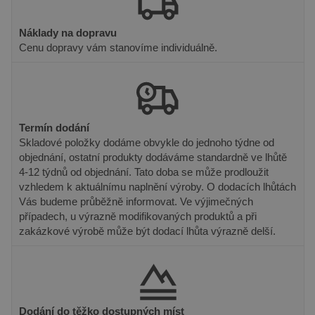
službou Google
cookie
.youtube.com
Analytics, kde
nastavuje
prvek vzoru v
Youtube k
Náklady na dopravu
názvu obsahuje
sledování
jedinečné
Cenu dopravy vám stanovíme individuálně.
uživatelsk
identifikační
předvoleb
číslo účtu nebo
videa You
webu, ke
vložená d
kterému se
webů; mů
vztahuje. Jedná
také určit,
se o variantu
návštěvní
cookie _gat,
webu pou
která se používá
novou ne
Termín dodání
k omezení
starou ver
Skladové položky dodáme obvykle do jednoho týdne od
množství dat
rozhraní
zaznamenaných
Youtube.
objednání, ostatní produkty dodáváme standardně ve lhůtě
společností
4-12 týdnů od objednání. Tato doba se může prodloužit
Google na
_fbp
3 měsíce
Používá
Meta Platform
webech s
Facebook 
vzhledem k aktuálnímu naplnění výroby. O dodacích lhůtách
Inc.
velkým
poskytová
.pineca.cz
Vás budeme průběžně informovat. Ve výjimečných
objemem
řady rekl
provozu.
produktů,
případech, u výrazně modifikovaných produktů a při
je nabízen
zakázkové výrobě může být dodací lhůta výrazně delší.
_ga
2 roky
Tento název
Google LLC
v reálném
souboru cookie
.pineca.cz
od inzere
je spojen s
třetích str
Google
Universal
IDE
1 rok
Tento sou
Google LLC
Analytics - což je
cookie
.doubleclick.net
významná
nastavuje
aktualizace
společnos
Dodání do těžko dostupných míst
běžněji
Doubleclic