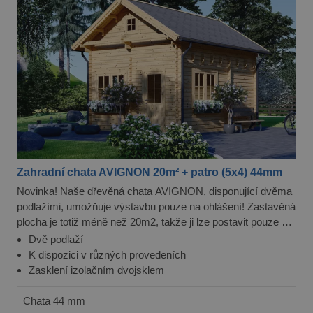
zjistila, zd
prohlížeč
návštěvní
webu
podporuj
soubory c
Zahradní chata AVIGNON 20m² + patro (5x4) 44mm
Novinka! Naše dřevěná chata AVIGNON, disponující dvěma
podlažími, umožňuje výstavbu pouze na ohlášení! Zastavěná
plocha je totiž méně než 20m2, takže ji lze postavit pouze na
"Ohlášení stavby" takže nepotřebujete žádné další stavební
Dvě podlaží
povolení. Mimo to je to krásná letní a víkendová chata.
K dispozici v různých provedeních
Zasklení izolačním dvojsklem
Chata 44 mm