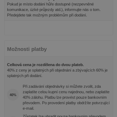
používané
provádí
Pokud je místo dodání hůře dostupné (nezpevněné
analytické
informace
komunikace, úzké průjezdy atd.), informujte nás o tom.
služby Google.
tom, jak
Tento soubor
koncový
Předejdete tak možným problémům při dodání.
cookie se
uživatel p
používá k
webové st
rozlišení
a jakoukol
jedinečných
reklamu, 
uživatelů
koncový
přiřazením
uživatel 
náhodně
vidět před
vygenerovaného
návštěvo
čísla jako
uvedenéh
Možnosti platby
identifikátoru
webu.
klienta. Je
součástí
sid
.seznam.cz
1 měsíc
Toto je ve
každého
běžný náz
požadavku na
Celková cena je rozdělena do dvou plateb.
souboru c
stránku na webu
ale pokud 
40% z ceny je splatných při objednání a zbývajících 60% je
a slouží k
nalezen j
výpočtu údajů o
splatných při dodání.
soubor co
návštěvnících,
relace, bu
relacích a
pravděpo
Při zadávání objednávky si můžete zvolit, zda
kampaních pro
použit jak
analytické
správu st
zaplatíte celou kupní cenu najednou, nebo zaplatíte
přehledy webů.
40%
relace.
40% zálohu. Platbu lze provést pouze bankovním
_gid
1 den
Tento soubor
Google LLC
převodem. Po provedení platby obdržíte potvrzující
YSC
Zavřením
Tento sou
Google LLC
cookie nastavuje
.pineca.cz
prohlížeče
cookie
.youtube.com
e-mail.
Google
nastavuje
Analytics.
YouTube 
Ukládá a
Zůstatek lze uhradit pouze bankovním převodem