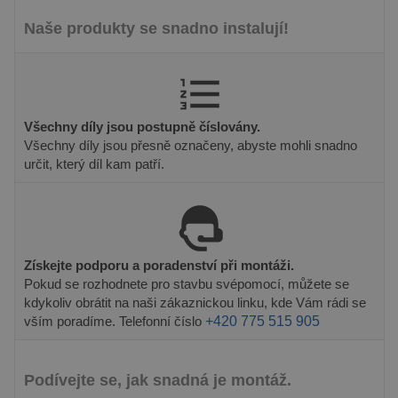
Naše produkty se snadno instalují!
Nezbytně nutné soubory
Výkonové soubory
Soubory cílení
Funkční soubory
Všechny díly jsou postupně číslovány.
Nezbytně nutné soubory cookie umožňují
Všechny díly jsou přesně označeny, abyste mohli snadno
základní funkce webových stránek, jako je
určit, který díl kam patří.
přihlášení uživatele a správa účtu. Webové
stránky nelze bez nezbytně nutných souborů
cookie správně používat.
Poskytovatel /
Název
Vyprší
Popis
Doména
Získejte podporu a poradenství při montáži.
PHPSESSID
8
Cookie
PHP.net
hodin
generovaný
prelive.pineca.cz
Pokud se rozhodnete pro stavbu svépomocí, můžete se
aplikacemi
kdykoliv obrátit na naši zákaznickou linku, kde Vám rádi se
založenými
na jazyce
vším poradíme. Telefonní číslo
+420 775 515 905
PHP. Toto je
univerzální
identifikátor
používaný k
Podívejte se, jak snadná je montáž.
udržování
proměnných