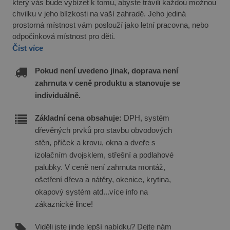
který vás bude vybízet k tomu, abyste trávili každou možnou
chvilku v jeho blízkosti na vaší zahradě. Jeho jediná
prostorná místnost vám poslouží jako letní pracovna, nebo
odpočinková místnost pro děti.
Číst více
Pokud není uvedeno jinak, doprava není
zahrnuta v ceně produktu a stanovuje se
individuálně.
Základní cena obsahuje:
DPH, systém
dřevěných prvků pro stavbu obvodových
stěn, příček a krovu, okna a dveře s
izolačním dvojsklem, střešní a podlahové
palubky. V ceně není zahrnuta montáž,
ošetření dřeva a nátěry, okenice, krytina,
okapový systém atd...více info na
zákaznické lince!
Viděli jste jinde lepší nabídku? Dejte nám