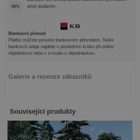
sledování
aktualizuje
zobrazení
před dodáním.
60%
jedinečnou
vložených 
hodnotu pro
každou
_gcl_au
3 měsíce
Tento sou
Google LLC
navštívenou
cookie
.pineca.cz
stránku a slouží
nastavuje
k počítání a
společnos
Bankovní převod
sledování
Doubleclic
zobrazení
Platbu můžete provést bankovním převodem. Naše
provádí
stránek.
informace
bankovní údaje najdete v posledním kroku při online
tom, jak
objednávce nebo v e-mailu s objednávkou.
koncový
uživatel p
webové st
a jakoukol
reklamu, 
koncový
Galerie a recenze zákazníků
uživatel 
vidět před
návštěvo
uvedenéh
webu.
test_cookie
15 minut
Tento sou
Google LLC
Související produkty
cookie
.doubleclick.net
nastavuje
společnos
DoubleCli
(kterou vl
společnos
Google), 