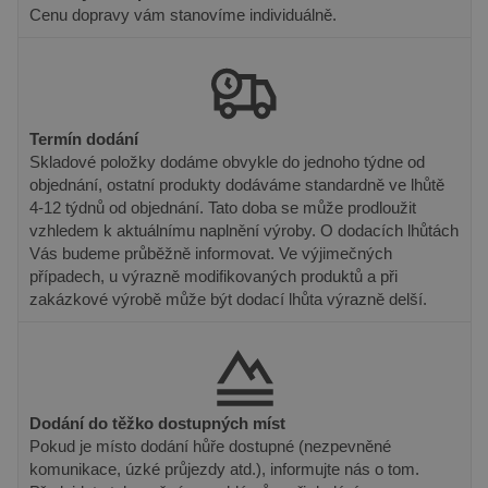
uživatelů.
Cenu dopravy vám stanovíme individuálně.
Obvykle se
jedná o
náhodně
vygenerované
číslo, jeho
použití může
být specifické
pro daný
Termín dodání
web, ale
dobrým
Skladové položky dodáme obvykle do jednoho týdne od
příkladem je
objednání, ostatní produkty dodáváme standardně ve lhůtě
udržování
přihlášeného
4-12 týdnů od objednání. Tato doba se může prodloužit
stavu
vzhledem k aktuálnímu naplnění výroby. O dodacích lhůtách
uživatele mezi
stránkami.
Vás budeme průběžně informovat. Ve výjimečných
případech, u výrazně modifikovaných produktů a při
zakázkové výrobě může být dodací lhůta výrazně delší.
Poskytovatel
Název
Vyprší
Popis
/ Doména
Poskytovatel /
Dodání do těžko dostupných míst
Název
Vyprší
Popis
_gat_UA-
.pineca.cz
55
Toto je soubor
Doména
Pokud je místo dodání hůře dostupné (nezpevněné
131830793-
sekund
cookie typu
1
vzoru nastavený
VISITOR_INFO1_LIVE
6 měsíců
Tento sou
komunikace, úzké průjezdy atd.), informujte nás o tom.
Google LLC
službou Google
cookie
.youtube.com