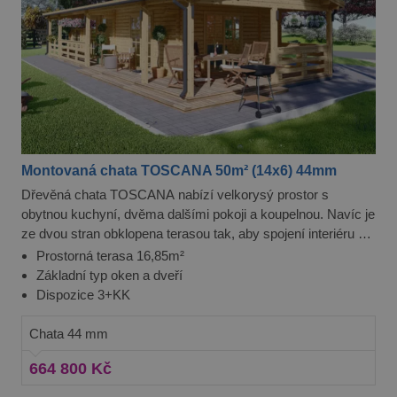
jedinečnou
vložených 
hodnotu pro
každou
_gcl_au
3 měsíce
Tento sou
Google LLC
navštívenou
cookie
.pineca.cz
stránku a slouží
nastavuje
k počítání a
společnos
sledování
Doubleclic
zobrazení
provádí
stránek.
informace
tom, jak
koncový
uživatel p
webové st
Montovaná chata TOSCANA 50m² (14x6) 44mm
a jakoukol
reklamu, 
Dřevěná chata TOSCANA nabízí velkorysý prostor s
koncový
uživatel 
obytnou kuchyní, dvěma dalšími pokoji a koupelnou. Navíc je
vidět před
ze dvou stran obklopena terasou tak, aby spojení interiéru a
návštěvo
uvedenéh
exteriéru bylo dokonalé. V provedení s tloušťkou stěny 44
Prostorná terasa 16,85m²
webu.
mm vám výborně poslouží jako ubytování pro celou vaší
Základní typ oken a dveří
test_cookie
15 minut
Tento sou
Google LLC
rodinu.
Dispozice 3+KK
cookie
.doubleclick.net
nastavuje
společnos
Chata 44 mm
DoubleCli
(kterou vl
společnos
664 800 Kč
Google), 
zjistila, zd