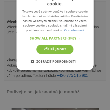
cookie.
Tyto webové stránky používají soubory cookie
ke zlepšení uživatelského zážitku. Používáním
našich webových stránek souhlasíte se všemi
Všechny díly jsou postupně číslovány.
soubory cookie v souladu s našimi zásadami
Všechny díly jsou přesně označeny, abyste mohli snadno
používání souborů cookie.
Více informací
určit, který díl kam patří.
SHOW ALL PARTNERS
(847) →
VŠE PŘIJMOUT
Získejte podporu a poradenství při montáži.
ZOBRAZIT PODROBNOSTI
Pokud se rozhodnete pro stavbu svépomocí, můžete se
kdykoliv obrátit na naši zákaznickou linku, kde Vám rádi se
NEZBYTNĚ NUTNÉ SOUBORY
vším poradíme. Telefonní číslo
+420 775 515 905
VÝKONOVÉ SOUBORY
SOUBORY CÍLENÍ
Podívejte se, jak snadná je montáž.
FUNKČNÍ SOUBORY