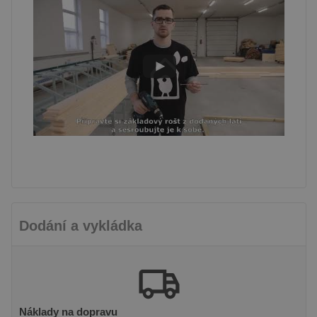
Nezbytně nutné soubory
Výkonové soubory
Soubory cílení
Funkční soubory
Nezbytně nutné soubory cookie umožňují
základní funkce webových stránek, jako je
přihlášení uživatele a správa účtu. Webové
stránky nelze bez nezbytně nutných souborů
cookie správně používat.
Poskytovatel /
Název
Vyprší
Popis
Doména
PHPSESSID
8
Cookie
PHP.net
hodin
generovaný
prelive.pineca.cz
aplikacemi
Dodání a vykládka
založenými
na jazyce
PHP. Toto je
univerzální
identifikátor
používaný k
udržování
proměnných
relací
Náklady na dopravu