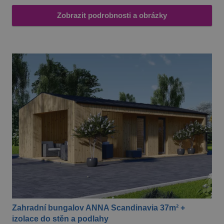
prohlížeč
návštěvní
webu
Zobrazit podrobnosti a obrázky
podporuj
soubory c
Zahradní bungalov ANNA Scandinavia 37m² +
izolace do stěn a podlahy