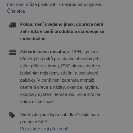
mm vám může posloužit i k celoročnímu bydlení.
Číst více
Pokud není uvedeno jinak, doprava není
zahrnuta v ceně produktu a stanovuje se
individuálně.
Základní cena obsahuje:
DPH, systém
dřevěných prvků pro stavbu obvodových
stěn, příček a krovu, PVC okna a dveře s
izolačním trojsklem, střešní a podlahové
palubky. V ceně není zahrnuta montáž,
ošetření dřeva a nátěry, okenice, krytina,
okapový systém, terasa atd...více info na
zákaznické lince!
Viděli jste jinde lepší nabídku? Dejte nám
prosím vědět!
Pokusíme se ji překonat!