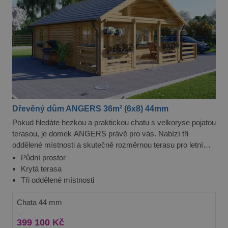
Dřevěný dům ANGERS 36m² (6x8) 44mm
Pokud hledáte hezkou a praktickou chatu s velkoryse pojatou
terasou, je domek ANGERS právě pro vás. Nabízí tři
oddělené místnosti a skutečně rozměrnou terasu pro letní
posezení s přáteli, grilování nebo prostý odpočinek během
Půdní prostor
letních prázdnin.
Krytá terasa
Tři oddělené místnosti
Chata 44 mm
399 100 Kč