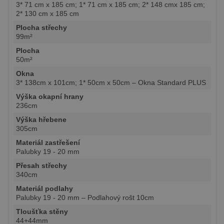
3* 71 cm x 185 cm; 1* 71 cm x 185 cm; 2* 148 cmx 185 cm;
2* 130 cm x 185 cm
Plocha střechy
99m²
Plocha
50m²
Okna
3* 138cm x 101cm; 1* 50cm x 50cm – Okna Standard PLUS
Výška okapní hrany
236cm
Výška hřebene
305cm
Materiál zastřešení
Palubky 19 - 20 mm
Přesah střechy
340cm
Materiál podlahy
Palubky 19 - 20 mm – Podlahový rošt 10cm
Tloušťka stěny
44+44mm