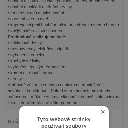
• dodání a instalaci izolací podlahy, střechy případně stěn
• dodání a pokládku střešní krytiny
• montáž okapů a oplechování
• osazení oken a dveří
• impregnaci proti houbám, plísním a dřevokaznému hmyzu
• vnější nátěr olejovou lazurou
Po domluvě realizujeme také:
• základové desky
• rozvody vody, elektřiny, odpadů
• vybavení koupelen
• kuchyňské linky
• vytápění tepelným čerpadlem
• komín a krbová kamna
• terasy
V případě zájmu o cenovou nabídku na montáž nás
neváhejte kontaktovat. Pokud se rozhodnete pro stavbu
svépomocí, můžete se kdykoliv obrátit na naši zákaznickou
linku, kde Vám rádi se vším poradíme.
×
Tyto webové stránky
Naše produkty se snadno instalují!
používají soubory