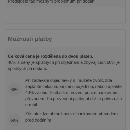
Předejdete tak možným problémům při dodání.
Analytics, kde
nastavuje
prvek vzoru v
Youtube k
názvu obsahuje
sledování
jedinečné
uživatelsk
identifikační
předvoleb
číslo účtu nebo
videa You
webu, ke
vložená d
kterému se
webů; mů
vztahuje. Jedná
také určit,
Možnosti platby
se o variantu
návštěvní
cookie _gat,
webu pou
která se používá
novou ne
k omezení
starou ver
množství dat
rozhraní
Celková cena je rozdělena do dvou plateb.
zaznamenaných
Youtube.
40% z ceny je splatných při objednání a zbývajících 60% je
společností
Google na
_fbp
3 měsíce
Používá
splatných při dodání.
Meta Platform
webech s
Facebook 
Inc.
velkým
poskytová
.pineca.cz
objemem
Při zadávání objednávky si můžete zvolit, zda
řady rekl
provozu.
produktů,
zaplatíte celou kupní cenu najednou, nebo zaplatíte
je nabízen
40%
_ga
2 roky
Tento název
Google LLC
40% zálohu. Platbu lze provést pouze bankovním
v reálném
souboru cookie
.pineca.cz
od inzere
převodem. Po provedení platby obdržíte potvrzující
je spojen s
třetích str
Google
e-mail.
Universal
IDE
1 rok
Tento sou
Google LLC
Analytics - což je
cookie
.doubleclick.net
Zůstatek lze uhradit pouze bankovním převodem
významná
nastavuje
aktualizace
před dodáním.
60%
společnos
běžněji
Doubleclic
používané
provádí