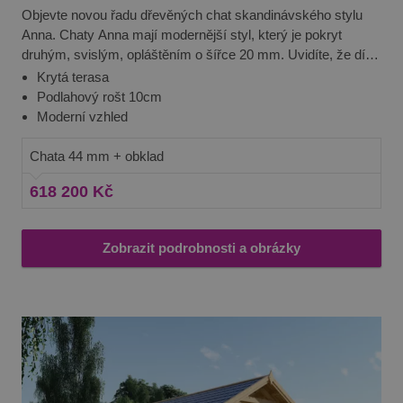
Objevte novou řadu dřevěných chat skandinávského stylu
Anna. Chaty Anna mají modernější styl, který je pokryt
druhým, svislým, opláštěním o šířce 20 mm. Uvidíte, že díky
tomuto domku se budete cítit na vaší zahradě lépe a pobyt
Krytá terasa
na ní si výrazně více užijete. Domek je vyroben ze severské
Podlahový rošt 10cm
borovice či smrku, což jsou vynikající materiály, které se
Moderní vzhled
vyznačují dlouhou trvanlivostí, vysokou pevností a odolností
vůči povětrnostním vlivům.
Chata 44 mm + obklad
618 200 Kč
Zobrazit podrobnosti a obrázky