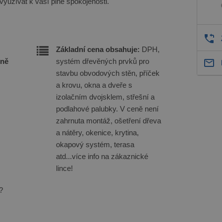
využívat k vaší plné spokojenosti.
Základní cena obsahuje:
DPH,
eně
systém dřevěných prvků pro
stavbu obvodových stěn, příček
a krovu, okna a dveře s
izolačním dvojsklem, střešní a
podlahové palubky. V ceně není
zahrnuta montáž, ošetření dřeva
a nátěry, okenice, krytina,
okapový systém, terasa
atd...více info na zákaznické
lince!
?