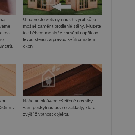
mají
U naprosté většiny našich výrobků je
áváme
možné zaměnit protilehlé stěny. Můžete
 okna
tak během montáže zaměnit například
ro
levou stěnu za pravou kvůli umístění
ametrů.
oken.
sou
Naše autoklávem ošetřené nosníky
k 20mm.
vám poskytnou pevné základy, které
zvýší životnost objektu.