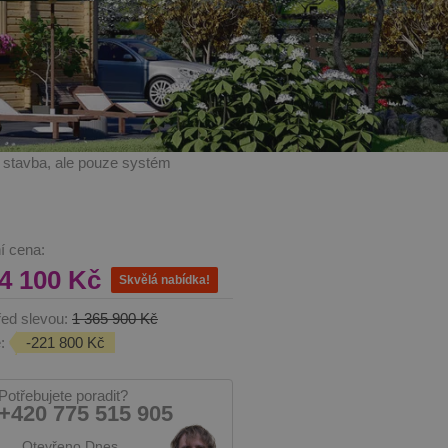
í stavba, ale pouze systém
í cena:
44 100 Kč
Skvělá nabídka!
ed slevou:
1 365 900 Kč
:
-221 800 Kč
Potřebujete poradit?
+420 775 515 905
Otevřeno Dnes