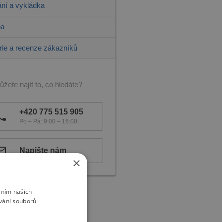
ní a vykládka
ba
rie a recenze zákazníků
žete najít to, co hledáte?
+420 775 515 905
Po – Pá: 9:00 – 16:00
Napište nám
×
áním našich
vání souborů