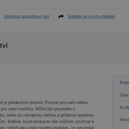
Stáhnout produktový list
Sdílejte se svým přítelem
tví
Popi
Spec
e především prostor. Prostor pro vaši rodinu,
Kval
or pro vaše koníčky. Může být proveden s
dům, nebo se zdvojenou stěnou a přidanou tepelnou
Mont
dům. Balkon, krytá terasa to vše můžete využívat k
en, stejně jako naše ostatní produkty, ze severské