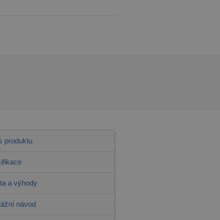
s produktu
ifikace
ita a výhody
ážní návod