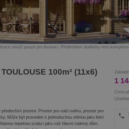
alizace slouží pouze pro ilustraci. Předmětem dodávky není kompletn
 TOULOUSE 100m² (11x6)
Základn
1 1
Cena př
Ušetříte
edevším prostor. Prostor pro vaši rodinu, prostor pro
íčky. Může být proveden s jednoduchou stěnou jako letní
idanou tepelnou izolací jako váš hlavní rodinný dům.