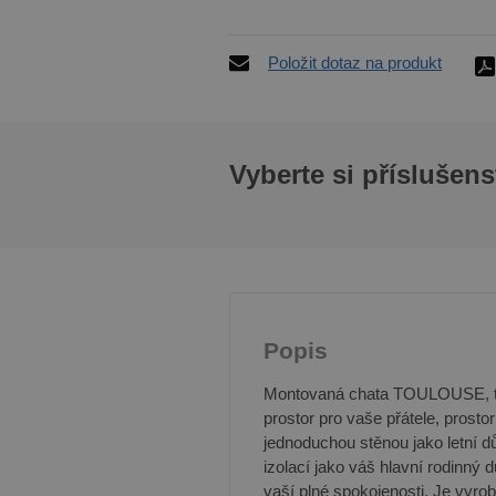
Položit dotaz na produkt
Vyberte si příslušens
Popis
Montovaná chata TOULOUSE, to j
prostor pro vaše přátele, prost
jednoduchou stěnou jako letní 
izolací jako váš hlavní rodinný 
vaší plné spokojenosti. Je vyrob