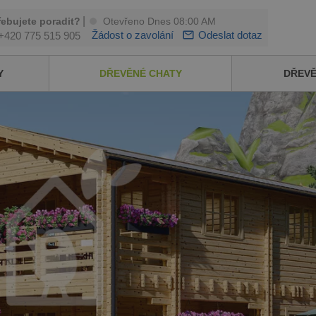
|
řebujete poradit?
Otevřeno Dnes 08:00 AM
Žádost o zavolání
Odeslat dotaz
+420 775 515 905
Y
DŘEVĚNÉ CHATY
DŘEV