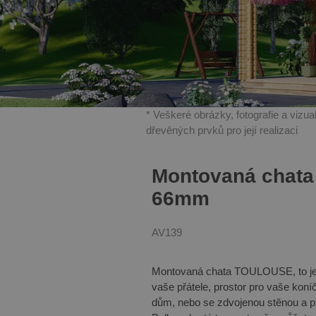
* Veškeré obrázky, fotografie a vizu
dřevěných prvků pro její realizaci
Montovaná chata
66mm
AV139
Montovaná chata TOULOUSE, to je př
vaše přátele, prostor pro vaše kon
dům, nebo se zdvojenou stěnou a př