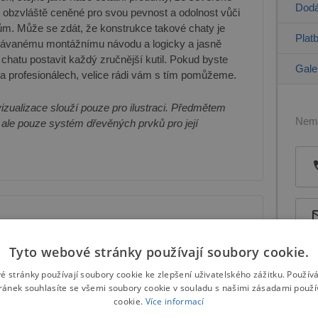
Dodá
 obzvláště ceněné pro svou pevnost a odolnost vůči
ům. Může se zdát, že konstrukce takové chaty je
Plat
odávanému montážnímu návodu a logicky a jasně
hatu postavit každý zručnější kutil. Pokud byste
Gale
 na profesionálech, velice rádi vám s tím pomůžeme.
vizualizace slouží pouze pro ilustraci. Předmětem
Nemů
 ale pouze systém dřevěných prvků pro její
Tyto webové stránky používají soubory cookie.
é stránky používají soubory cookie ke zlepšení uživatelského zážitku. Použív
ránek souhlasíte se všemi soubory cookie v souladu s našimi zásadami použí
cookie.
Více informací