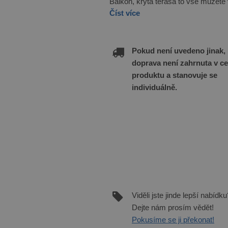
Balkon, krytá terasa to vše můžete 
Číst více
Pokud není uvedeno jinak,
doprava není zahrnuta v c
produktu a stanovuje se
individuálně.
Viděli jste jinde lepší nabídku
Dejte nám prosím vědět!
Pokusíme se ji překonat!