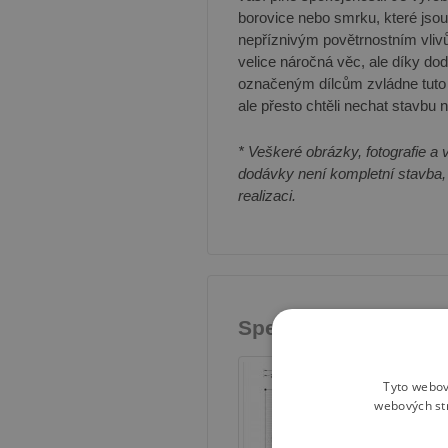
borovice nebo smrku, které jsou
nepříznivým povětrnostním vliv
velice náročná věc, ale díky d
označeným dílcům zvládne tuto c
ale přesto chtěli nechat stavbu
* Veškeré obrázky, fotografie a 
dodávky není kompletní stavba,
realizaci.
Specifikace
Tyto webov
webových st