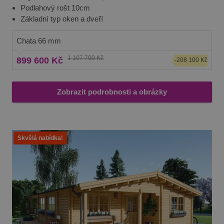
zvažte tento model, mohl by být pro vás ten pravý! Pro vaše
Podlahový rošt 10cm
pohodlí je k dispozici také
izolovaná verze
tohoto modelu.
Základní typ oken a dveří
Chata 66 mm
1 107 700 Kč
899 600 Kč
-208 100 Kč
Zobrazit podrobnosti a obrázky
Skvělá nabídka!