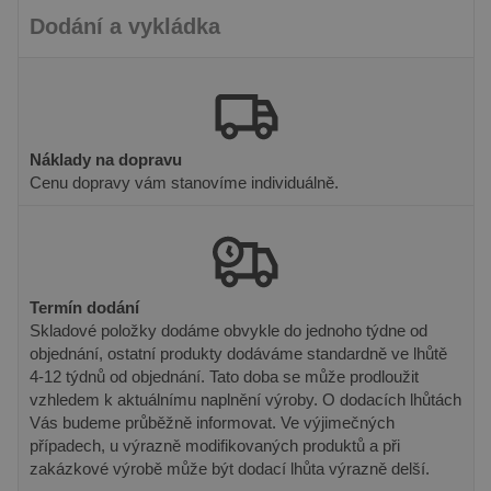
příkladem je
udržování
Dodání a vykládka
přihlášeného
stavu
uživatele mezi
stránkami.
Náklady na dopravu
Cenu dopravy vám stanovíme individuálně.
Poskytovatel
Název
Vyprší
Popis
/ Doména
Poskytovatel /
Název
Vyprší
Popis
_gat_UA-
.pineca.cz
55
Toto je soubor
Doména
131830793-
sekund
cookie typu
1
vzoru nastavený
VISITOR_INFO1_LIVE
6 měsíců
Tento sou
Google LLC
Termín dodání
službou Google
cookie
.youtube.com
Analytics, kde
nastavuje
Skladové položky dodáme obvykle do jednoho týdne od
prvek vzoru v
Youtube k
objednání, ostatní produkty dodáváme standardně ve lhůtě
názvu obsahuje
sledování
jedinečné
uživatelsk
4-12 týdnů od objednání. Tato doba se může prodloužit
identifikační
předvoleb
vzhledem k aktuálnímu naplnění výroby. O dodacích lhůtách
číslo účtu nebo
videa You
webu, ke
vložená d
Vás budeme průběžně informovat. Ve výjimečných
kterému se
webů; mů
případech, u výrazně modifikovaných produktů a při
vztahuje. Jedná
také určit,
se o variantu
návštěvní
zakázkové výrobě může být dodací lhůta výrazně delší.
cookie _gat,
webu pou