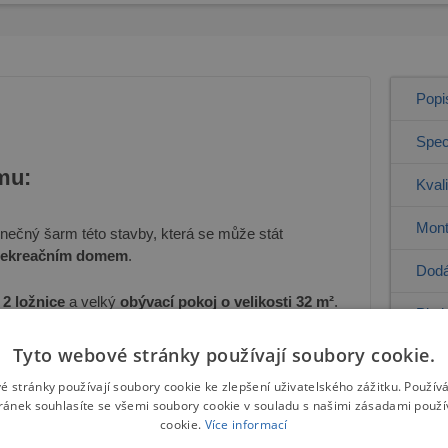
Popi
Spec
mu:
Kval
Mont
dinečný šarm této stavby, která se může stát
 rekreačním domem
.
Dodá
í
2 ložnice
a velký
obývací pokoj o velikosti 32 m²
.
Plat
ný interiér lze rozšířit o nádhernou čelní terasu,
Tyto webové stránky používají soubory cookie.
Gale
é stránky používají soubory cookie ke zlepšení uživatelského zážitku. Použív
ránek souhlasíte se všemi soubory cookie v souladu s našimi zásadami použí
y
ze všech pokojů na terasu umožňují volný a
cookie.
Více informací
Nemů
hutnání si atmosféry bydlení.