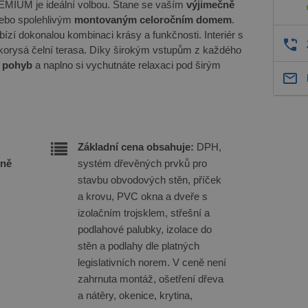
MIUM je ideální volbou. Stane se vaším
výjimečně
ebo spolehlivým
montovaným celoročním domem
.
ízí dokonalou kombinaci krásy a funkčnosti. Interiér s
lkorysá čelní terasa. Díky širokým vstupům z každého
 pohyb
a naplno si vychutnáte relaxaci pod širým
Základní cena obsahuje:
DPH,
eně
systém dřevěných prvků pro
stavbu obvodových stěn, příček
a krovu, PVC okna a dveře s
izolačním trojsklem, střešní a
podlahové palubky, izolace do
stěn a podlahy dle platných
legislativních norem. V ceně není
zahrnuta montáž, ošetření dřeva
a nátěry, okenice, krytina,