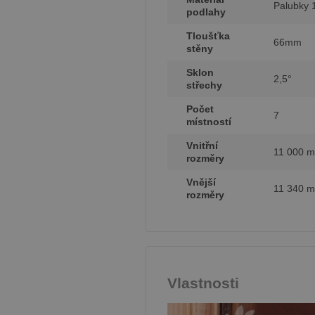
Palubky 
podlahy
Tloušťka
66mm
stěny
Sklon
2,5°
střechy
Počet
7
místností
Vnitřní
11 000 
rozměry
Vnější
11 340 
rozměry
Vlastnosti