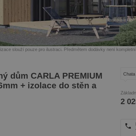
alizace slouží pouze pro ilustraci. Předmětem dodávky není kompletn
nný dům CARLA PREMIUM
Chata 
66mm + izolace do stěn a
Základn
2 02