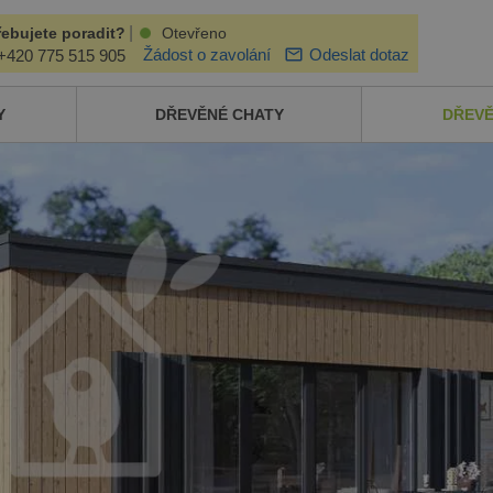
|
řebujete poradit?
Otevřeno
Žádost o zavolání
Odeslat dotaz
+420 775 515 905
Y
DŘEVĚNÉ CHATY
DŘEV