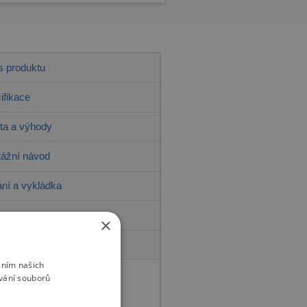
s produktu
ifikace
ita a výhody
ážní návod
ní a vykládka
ba
×
rie a recenze zákazníků
áním našich
vání souborů
žete najít to, co hledáte?