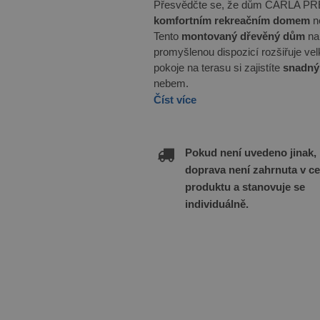
Přesvědčte se, že dům CARLA PRE
komfortním rekreačním domem
n
Tento
montovaný dřevěný dům
nab
promyšlenou dispozicí rozšiřuje ve
pokoje na terasu si zajistíte
snadný
nebem.
Číst více
Pokud není uvedeno jinak,
doprava není zahrnuta v c
produktu a stanovuje se
individuálně.