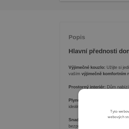
Popis
Hlavní přednosti do
Výjimečné kouzlo:
Užijte si je
vaším
výjimečně komfortním
Prostorný interiér:
Dům nabíz
Plynulé propojení:
Dobře navrže
ideální pro trávení času venku.
Tyto webov
webových st
Snadný přístup:
Široké vstup
bezproblémový pohyb a plné vyc