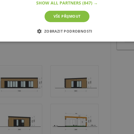
SHOW ALL PARTNERS
(847) →
ně izolovaný
což zajišťuje pohodlí i při delších
VŠE PŘIJMOUT
ZOBRAZIT PODROBNOSTI
É SOUBORY
VÝKONOVÉ SOUBORY
SOUBORY CÍLENÍ
zbytně nutné soubory
Výkonové soubory
Soubory cílení
Funkční soub
ie umožňují základní funkce webových stránek, jako je přihlášení uživatele a správa 
rů cookie správně používat.
 /
Vyprší
Popis
8
Cookie generovaný aplikacemi založenými na jazyce PHP. Toto je unive
hodin
používaný k udržování proměnných relací uživatelů. Obvykle se jed
a.cz
číslo, jeho použití může být specifické pro daný web, ale dobrým přík
přihlášeného stavu uživatele mezi stránkami.