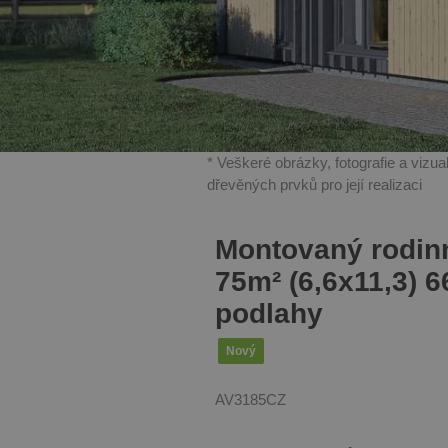
* Veškeré obrázky, fotografie a vizu
dřevěných prvků pro její realizaci
Montovaný rodi
75m² (6,6x11,3) 
podlahy
Nový
AV3185CZ