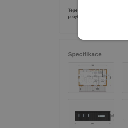
Tepelný komfort:
Dům je
tepel
pobytech.
NEZBYTNĚ NUTN
Specifikace
Ne
Nezbytně nutné soubory cook
bez nezbytně nutných soubo
Poskytovatel
Název
Doména
PHPSESSID
PHP.net
prelive.pinec