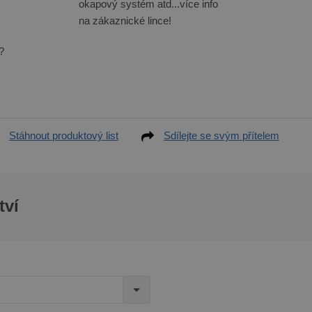
okapový systém atd...více info
na zákaznické lince!
?
Stáhnout produktový list
Sdílejte se svým přítelem
tví