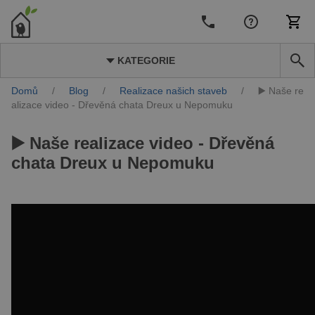
KATEGORIE
Domů
/
Blog
/
Realizace našich staveb
/
▶️ Naše re
alizace video - Dřevěná chata Dreux u Nepomuku
▶️ Naše realizace video - Dřevěná
chata Dreux u Nepomuku