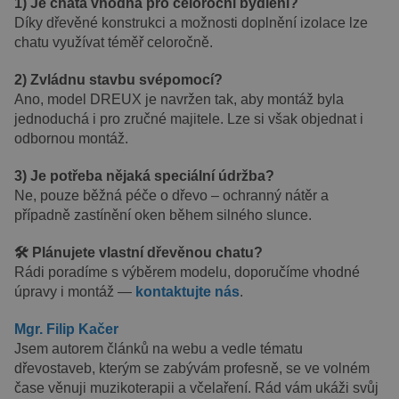
1) Je chata vhodná pro celoroční bydlení?
Díky dřevěné konstrukci a možnosti doplnění izolace lze
chatu využívat téměř celoročně.
2) Zvládnu stavbu svépomocí?
Ano, model DREUX je navržen tak, aby montáž byla
jednoduchá i pro zručné majitele. Lze si však objednat i
odbornou montáž.
3) Je potřeba nějaká speciální údržba?
Ne, pouze běžná péče o dřevo – ochranný nátěr a
případně zastínění oken během silného slunce.
🛠️ Plánujete vlastní dřevěnou chatu?
Rádi poradíme s výběrem modelu, doporučíme vhodné
úpravy i montáž —
kontaktujte nás
.
Mgr. Filip Kačer
Jsem autorem článků na webu a vedle tématu
dřevostaveb, kterým se zabývám profesně, se ve volném
čase věnuji muzikoterapii a včelaření. Rád vám ukáži svůj