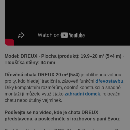
Model: DREUX · Plocha (produkt): 19,9–20 m² (5×4 m) ·
Tloušťka stěny: 44 mm
Dřevěná chata DREUX 20 m² (5×4)
je oblíbenou volbou
pro ty, kdo hledají tradiční a zároveň funkční
dřevostavbu
.
Díky kompaktním rozměrům, odolné konstrukci a snadné
montáži ji můžete využít jako
zahradní domek
, rekreační
chatu nebo útulný vejminek.
Podívejte se na video, kde je chata DREUX
představena, a poslechněte si rozhovor s paní Evou: