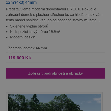
12m²(4x3) 44mm
Představujeme moderní dřevostavbu DREUX. Pokud je
zahradní domek s plochou střechou to, co hledáte, pak vám
tento model nabídne vše, co od podobné stavby můžete
očekávat. Skvěle poslouží jako dětský zahradní domek,
Skleněné výplně otvorů
sklad na nářadí, dílna nebo dřevěná chatka pro letní
K dispozici i s výměrou 19.9m²
odpočinek.
Moderní design
Zahradní domek 44 mm
119 600 Kč
Zobrazit podrobnosti a obrázky