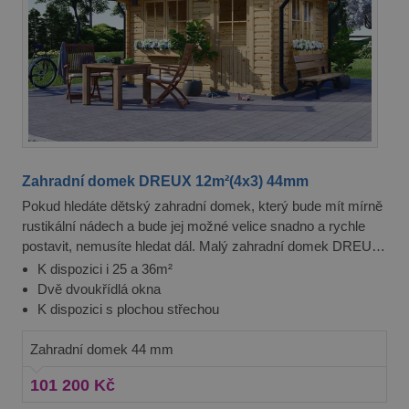
Zahradní domek DREUX 12m²(4x3) 44mm
Pokud hledáte dětský zahradní domek, který bude mít mírně
rustikální nádech a bude jej možné velice snadno a rychle
postavit, nemusíte hledat dál. Malý zahradní domek DREUX
je totiž naprosto ideální společník pro vás a vaši zahradu.
K dispozici i 25 a 36m²
Dvě dvoukřídlá okna
K dispozici s plochou střechou
Zahradní domek 44 mm
101 200 Kč