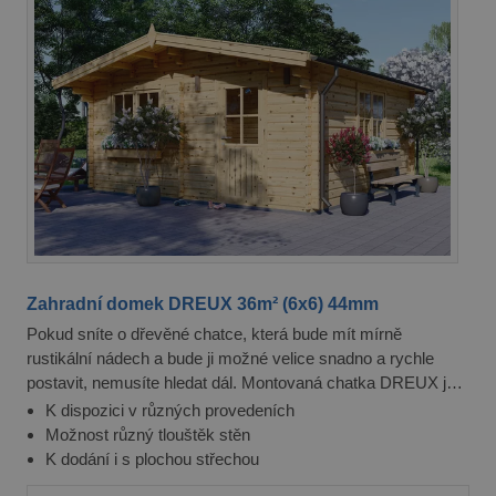
Poskytovatel /
Název
Vyprší
Popis
Doména
PHPSESSID
8
Cookie generovaný
PHP.net
hodin
aplikacemi
prelive.pineca.cz
založenými na
jazyce PHP. Toto je
univerzální
identifikátor
používaný k
udržování
proměnných relací
uživatelů. Obvykle
se jedná o náhodn
vygenerované číslo
jeho použití může
být specifické pro
daný web, ale
dobrým příkladem
je udržování
Zahradní domek DREUX 36m² (6x6) 44mm
přihlášeného stavu
uživatele mezi
Pokud sníte o dřevěné chatce, která bude mít mírně
stránkami.
rustikální nádech a bude ji možné velice snadno a rychle
postavit, nemusíte hledat dál. Montovaná chatka DREUX je
totiž naprosto ideální společník pro vás a vaši zahradu.
K dispozici v různých provedeních
Možnost různý tlouštěk stěn
K dodání i s plochou střechou
Poskytovatel
Název
Vyprší
Popis
/ Doména
Poskytovatel /
Název
Vyprší
Popis