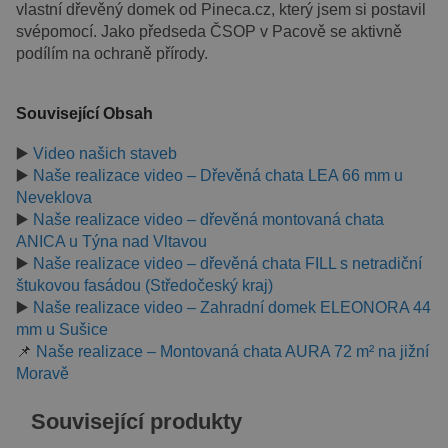
vlastní dřevěný domek od Pineca.cz, který jsem si postavil
svépomocí. Jako předseda ČSOP v Pacově se aktivně
podílím na ochraně přírody.
Související Obsah
▶️
Video našich staveb
▶️
Naše realizace video – Dřevěná chata LEA 66 mm u
Neveklova
▶️
Naše realizace video – dřevěná montovaná chata
ANICA u Týna nad Vltavou
▶️
Naše realizace video – dřevěná chata FILL s netradiční
štukovou fasádou (Středočeský kraj)
▶️
Naše realizace video – Zahradní domek ELEONORA 44
mm u Sušice
📌
Naše realizace – Montovaná chata AURA 72 m² na jižní
Moravě
Související produkty