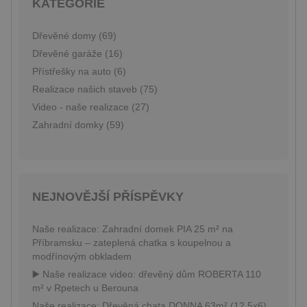
KATEGORIE
jako identifikátoru
nastav
klienta. Je součástí
společ
každého požadavku
Double
na stránku na webu a
provád
Dřevěné domy (69)
slouží k výpočtu
inform
údajů o návštěvnících
tom, j
Dřevěné garáže (16)
relacích a kampaních
konco
pro analytické
Přístřešky na auto (6)
uživat
přehledy webů.
webov
Realizace našich staveb (75)
a jako
_gid
1 den
Tento soubor cookie
Google LLC
reklam
Video - naše realizace (27)
nastavuje Google
.pineca.cz
konco
Analytics. Ukládá a
uživat
Zahradní domky (59)
aktualizuje
vidět 
jedinečnou hodnotu
návšt
pro každou
uvede
navštívenou stránku 
webu.
slouží k počítání a
sledování zobrazení
sid
.seznam.cz
1 měsíc
Toto j
stránek.
běžný
NEJNOVĚJŠÍ PŘÍSPĚVKY
soubor
ale po
naleze
soubor
Naše realizace: Zahradní domek PIA 25 m² na
relace
Příbramsku – zateplená chatka s koupelnou a
pravd
použit
modřínovým obkladem
správu
▶️ Naše realizace video: dřevěný dům ROBERTA 110
relace.
m² v Rpetech u Berouna
YSC
Zavřením
Tento
Google LLC
prohlížeče
cookie
.youtube.com
Naše realizace: Dřevěná chata DONNA 63m² (12,5x6)