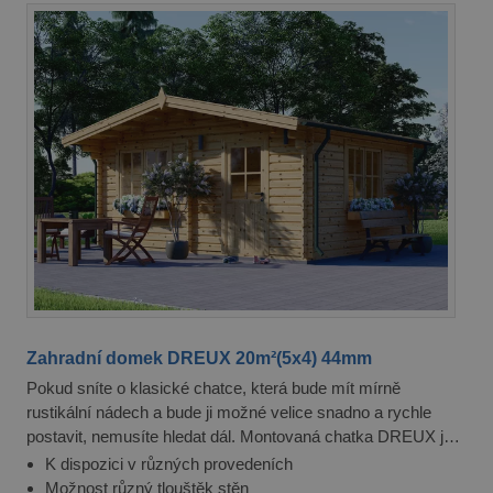
Zahradní domek DREUX 20m²(5x4) 44mm
Pokud sníte o klasické chatce, která bude mít mírně
rustikální nádech a bude ji možné velice snadno a rychle
postavit, nemusíte hledat dál. Montovaná chatka DREUX je
totiž naprosto ideální společník pro vás a vaši zahradu.
K dispozici v různých provedeních
Možnost různý tlouštěk stěn