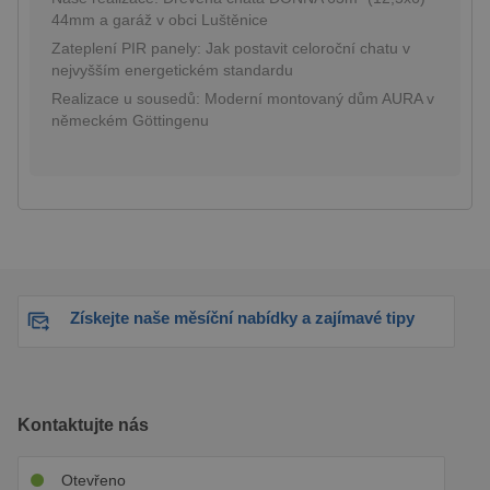
nastav
44mm a garáž v obci Luštěnice
YouTu
sledov
Zateplení PIR panely: Jak postavit celoroční chatu v
zobraz
nejvyšším energetickém standardu
vložen
Realizace u sousedů: Moderní montovaný dům AURA v
_gcl_au
3 měsíce
Tento
Google LLC
cookie
.pineca.cz
německém Göttingenu
nastav
společ
Double
provád
inform
tom, j
konco
uživat
webov
a jako
reklam
konco
Získejte naše měsíční nabídky a zajímavé tipy
uživat
vidět 
návšt
uvede
webu.
test_cookie
15 minut
Tento
Google LLC
Kontaktujte nás
cookie
.doubleclick.net
nastav
společ
Double
Otevřeno
(kterou