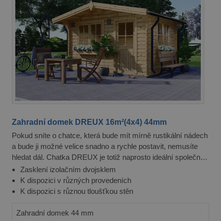
Zahradní domek DREUX 16m²(4x4) 44mm
Pokud sníte o chatce, která bude mít mírně rustikální nádech
a bude ji možné velice snadno a rychle postavit, nemusíte
hledat dál. Chatka DREUX je totiž naprosto ideální společník
pro vás a vaši zahradu.
Zasklení izolačním dvojsklem
K dispozici v různých provedeních
K dispozici s různou tloušťkou stěn
Zahradní domek 44 mm