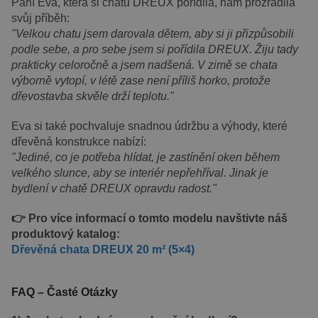
Paní Eva, která si chatu DREUX pořídila, nám prozradila
svůj příběh:
"Velkou chatu jsem darovala dětem, aby si ji přizpůsobili
podle sebe, a pro sebe jsem si pořídila DREUX. Žiju tady
prakticky celoročně a jsem nadšená. V zimě se chata
výborně vytopí, v létě zase není příliš horko, protože
dřevostavba skvěle drží teplotu."
Eva si také pochvaluje snadnou údržbu a výhody, které
dřevěná konstrukce nabízí:
"Jediné, co je potřeba hlídat, je zastínění oken během
velkého slunce, aby se interiér nepřehříval. Jinak je
bydlení v chatě DREUX opravdu radost."
👉 Pro více informací o tomto modelu navštivte náš
produktový katalog:
Dřevěná chata DREUX 20 m² (5×4)
FAQ – Časté Otázky