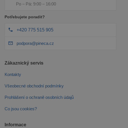
společ
Po – Pá: 9:00 – 16:00
Google
zjistila
prohlí
Potřebujete poradit?
návště
webu
podpo
+420 775 515 905
soubor
podpora@pineca.cz
Zákaznický servis
Kontakty
Všeobecné obchodní podmínky
Prohlášení o ochraně osobních údajů
Co jsou cookies?
Informace