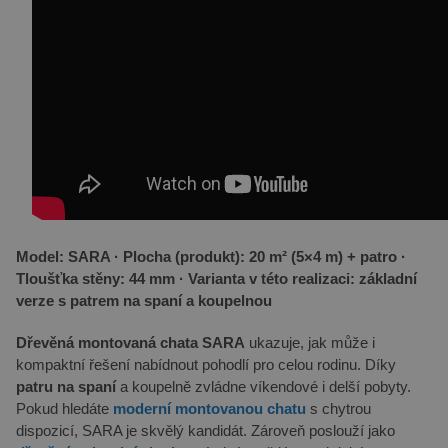
Model: SARA · Plocha (produkt): 20 m² (5×4 m) + patro ·
Tloušťka stěny: 44 mm · Varianta v této realizaci: základní
verze s patrem na spaní a koupelnou
Dřevěná montovaná chata SARA
ukazuje, jak může i
kompaktní řešení nabídnout pohodlí pro celou rodinu. Díky
patru na spaní
a koupelně zvládne víkendové i delší pobyty.
Pokud hledáte
moderní montovanou chatu
s chytrou
dispozicí, SARA je skvělý kandidát. Zároveň poslouží jako