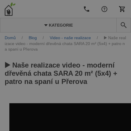
KATEGORIE
Domů
/
Blog
/
Video - naše realizace
/
▶️ Naše real
izace video - moderní dřevěná chata SARA 20 m² (5x4) + patro n
a spaní u Přerova
▶️ Naše realizace video - moderní
dřevěná chata SARA 20 m² (5x4) +
patro na spaní u Přerova