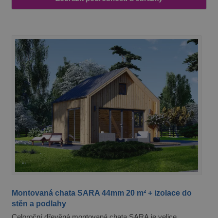
Montovaná chata SARA 44mm 20 m² + izolace do
stěn a podlahy
Celoroční dřevěná montovaná chata SARA je velice