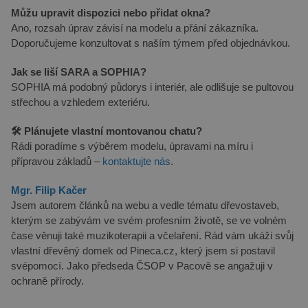
Můžu upravit dispozici nebo přidat okna?
Ano, rozsah úprav závisí na modelu a přání zákazníka.
Doporučujeme konzultovat s naším týmem před objednávkou.
Jak se liší SARA a SOPHIA?
SOPHIA má podobný půdorys i interiér, ale odlišuje se pultovou
střechou a vzhledem exteriéru.
🛠️ Plánujete vlastní montovanou chatu?
Rádi poradíme s výběrem modelu, úpravami na míru i
přípravou základů –
kontaktujte nás
.
Mgr. Filip Kačer
Jsem autorem článků na webu a vedle tématu dřevostaveb,
kterým se zabývám ve svém profesním životě, se ve volném
čase věnuji také muzikoterapii a včelaření. Rád vám ukáži svůj
vlastní dřevěný domek od Pineca.cz, který jsem si postavil
svépomocí. Jako předseda ČSOP v Pacově se angažuji v
ochraně přírody.