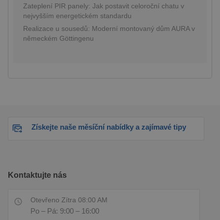
Zateplení PIR panely: Jak postavit celoroční chatu v
Poskytovatel /
nejvyšším energetickém standardu
Název
Vyprší
Popis
Doména
Realizace u sousedů: Moderní montovaný dům AURA v
PHPSESSID
8
Cookie generovan
PHP.net
německém Göttingenu
hodin
aplikacemi
prelive.pineca.cz
založenými na jazy
PHP. Toto je
univerzální
identifikátor
používaný k
udržování
proměnných relací
uživatelů. Obvykle
jedná o náhodně
vygenerované číslo
jeho použití může 
specifické pro dan
Získejte naše měsíční nabídky a zajímavé tipy
web, ale dobrým
příkladem je
udržování
přihlášeného stav
uživatele mezi
stránkami.
Kontaktujte nás
Otevřeno Zítra 08:00 AM
Po – Pá: 9:00 – 16:00
Poskytovatel