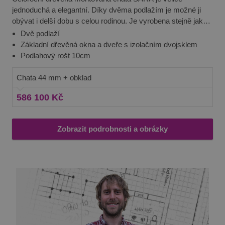
jednoduchá a elegantní. Díky dvěma podlažím je možné ji
obývat i delší dobu s celou rodinou. Je vyrobena stejně jako
naše ostatní produkty ze severské borovice nebo smrku,
Dvě podlaží
které jsou obzvláště ceněné pro svou pevnost a odolnost
Základní dřevěná okna a dveře s izolačním dvojsklem
vůči nepříznivým povětrnostním vlivům. Chata je navíc
Podlahový rošt 10cm
opatřena vnějším dřevěným obkladem, který jí dodává velmi
elegantní vzhled.
Chata 44 mm + obklad
586 100 Kč
Zobrazit podrobnosti a obrázky