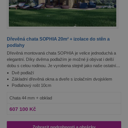
Dřevěná chata SOPHIA 20m² + izolace do stěn a
podlahy
Dřevěná montovaná chata SOPHIA je velice jednoduchá a
elegantní. Díky dvěma podlažím je možné ji obývat i delší
dobu s celou rodinou. Je vyrobena stejně jako naše ostatní
produkty ze severské borovice nebo smrku, které jsou
Dvě podlaží
obzvláště ceněné pro svou pevnost a odolnost vůči
Základní dřevěná okna a dveře s izolačním dvojsklem
nepříznivým povětrnostním vlivům. Chata je navíc opatřena
Podlahový rošt 10cm
vnějším dřevěným obkladem, který jí dodává velmi elegantní
vzhled.
Chata 44 mm + obklad
607 100 Kč
Zobrazit podrobnosti a obrázky