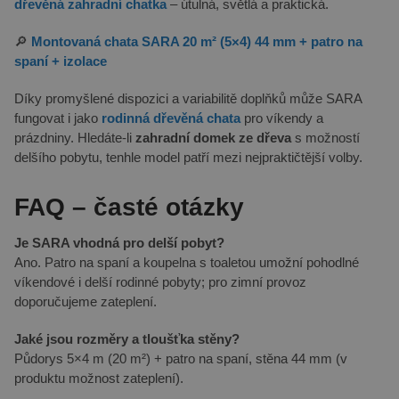
dřevěná zahradní chatka
– útulná, světlá a praktická.
🔎
Montovaná chata SARA 20 m² (5×4) 44 mm + patro na
spaní + izolace
Díky promyšlené dispozici a variabilitě doplňků může SARA
fungovat i jako
rodinná dřevěná chata
pro víkendy a
prázdniny. Hledáte-li
zahradní domek ze dřeva
s možností
delšího pobytu, tenhle model patří mezi nejpraktičtější volby.
FAQ – časté otázky
Je SARA vhodná pro delší pobyt?
Ano. Patro na spaní a koupelna s toaletou umožní pohodlné
víkendové i delší rodinné pobyty; pro zimní provoz
doporučujeme zateplení.
Jaké jsou rozměry a tloušťka stěny?
Půdorys 5×4 m (20 m²) + patro na spaní, stěna 44 mm (v
produktu možnost zateplení).