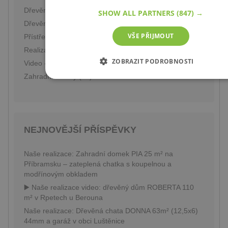
Dřevěné domy (69)
SHOW ALL PARTNERS
(847) →
Dřevěné garáže (16)
VŠE PŘIJMOUT
Přístřešky na auto (6)
Realizace našich staveb (75)
ZOBRAZIT PODROBNOSTI
Video - naše realizace (27)
Zahradní domky (59)
NEZBYTNĚ NUTNÉ SOUBORY
VÝKONOVÉ SOUBORY
SOUBORY CÍLENÍ
FUNKČNÍ SOUBORY
NEJNOVĚJŠÍ PŘÍSPĚVKY
Naše realizace: Zahradní domek PIA 25 m² na
Příbramsku – zateplená chatka s koupelnou a
Nezbytně nutné soubory
Výkonové soubory
modřínovým obkladem
Soubory cílení
Funkční soubory
▶️ Naše realizace video: dřevěný dům ROBERTA 110
m² v Rpetech u Berouna
Nezbytně nutné soubory cookie umožňují základní funkce
webových stránek, jako je přihlášení uživatele a správa účtu.
Naše realizace: Dřevěná chata DONNA 63m² (12,5x6)
Webové stránky nelze bez nezbytně nutných souborů cookie
44mm a garáž v obci Luštěnice
správně používat.