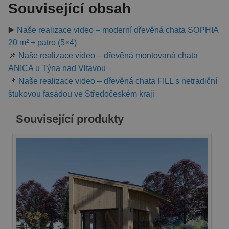
Související obsah
▶️
Naše realizace video – moderní dřevěná chata SOPHIA
20 m² + patro (5×4)
📌
Naše realizace video – dřevěná montovaná chata
ANICA u Týna nad Vltavou
📌
Naše realizace video – dřevěná chata FILL s netradiční
štukovou fasádou ve Středočeském kraji
Související produkty