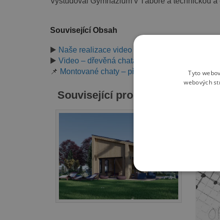
Vystudoval Gymnázium v Táboře a technickou a 
Související Obsah
▶️
Naše realizace video – dřevěná montovaná c
▶️
Video – dřevěná chata FILL se štukovou fasád
📌
Montované chaty – přehled modelů
Tyto webov
webových st
Související produkty
NEZBYTNĚ NUTN
Ne