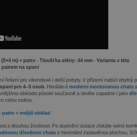
(5×4 m) + patro · Tloušťka stěny: 44 mm · Varianta v této
a patrem na spaní
í řešení pro víkendové i delší pobyty. V přízemí nabízí obytný p
spaní pro 4–5 osob
. Hledáte-li
moderní montovanou chatu
y vnějšímu obkladu působí současně a skvěle zapadne i jako
dř
o celou rodinu.
patro + vnější obklad
ost a dlouhou životnost. Po doplnění izolace získáte velmi komfo
odinnou dřevěnou chatu
s minimální zastavěnou plochou, S