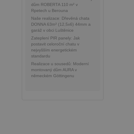
dům ROBERTA 110 m² v
Rpetech u Berouna
Naše realizace: Dřevěná chata
DONNA 63m² (12,5x6) 44mm a
garáž v obci Luštěnice
Zateplení PIR panely: Jak
postavit celoroční chatu v
nejvyšším energetickém
standardu
Realizace u sousedů: Moderní
montovaný dům AURA v
německém Göttingenu