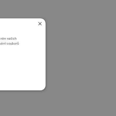
×
áním našich
vání souborů
FUNKČNÍ SOUBORY
ory