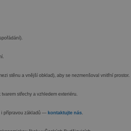
spořádání).
í.
ezi stěnu a vnější obklad), aby se nezmenšoval vnitřní prostor.
 tvarem střechy a vzhledem exteriéru.
i přípravou základů —
kontaktujte nás
.