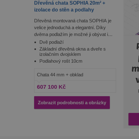
Dřevěná chata SOPHIA 20m² +
izolace do stěn a podlahy
Nezbytně nutné soubory cook
bez nezbytně nutných soubo
Dřevěná montovaná chata SOPHIA je
Poskytovatel
Název
velice jednoduchá a elegantní. Díky
Doména
dvěma podlažím je možné ji obývat i
PHPSESSID
PHP.net
delší dobu s celou rodinou. Je vyrobena
Dvě podlaží
prelive.pinec
stejně jako naše ostatní produkty ze
Základní dřevěná okna a dveře s
izolačním dvojsklem
severské borovice nebo smrku, které
Podlahový rošt 10cm
jsou obzvláště ceněné pro svou pevnost
m
a odolnost vůči nepříznivým
Chata 44 mm + obklad
povětrnostním vlivům. Chata je navíc
Poskytovate
Název
/ Doména
Pos
opatřena vnějším dřevěným obkladem,
Název
Do
607 100 Kč
který jí dodává velmi elegantní vzhled.
_gat_UA-
.pineca.cz
131830793-
VISITOR_INFO1_LIVE
Go
1
.y
Zobrazit podrobnosti a obrázky
_ga
Google LLC
_fbp
Me
.pineca.cz
Inc
.pi
IDE
Go
.do
_gid
Google LLC