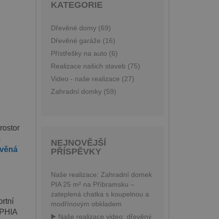
KATEGORIE
Dřevěné domy (69)
Dřevěné garáže (16)
Přístřešky na auto (6)
Realizace našich staveb (75)
Video - naše realizace (27)
Zahradní domky (59)
rostor
s
NEJNOVĚJŠÍ
evěná
PŘÍSPĚVKY
Naše realizace: Zahradní domek
PIA 25 m² na Příbramsku –
zateplená chatka s koupelnou a
rtní
modřínovým obkladem
OPHIA
▶️ Naše realizace video: dřevěný