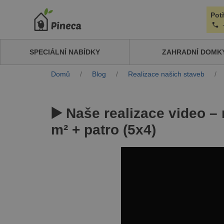
Pot
SPECIÁLNÍ NABÍDKY
ZAHRADNÍ DOMK
Domů
/
Blog
/
Realizace našich staveb
/
▶️ Naše realizace video 
m² + patro (5x4)