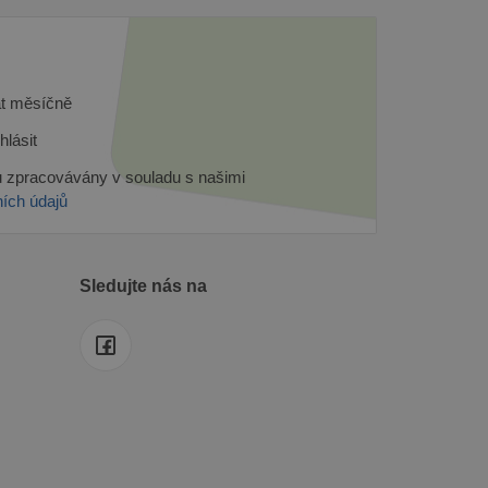
ránek.
nalezen jako soubor cookie
 relace.
razení vložených videí.
át měsíčně
provádí informace o tom,
hlásit
 reklamu, kterou koncový
 zpracovávány v souladu s našimi
terou vlastní společnost
ích údajů
dporuje soubory cookie.
Sledujte nás na