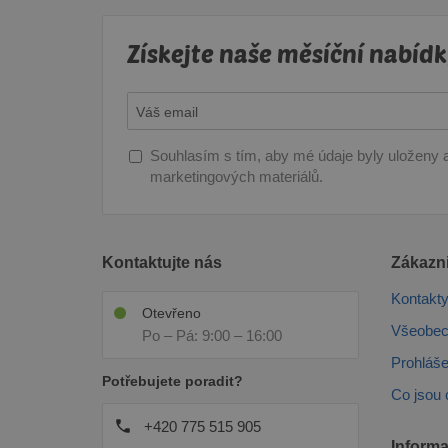
.pineca.cz
sid
.s
Získejte naše měsíční nabídk
YSC
Go
.y
_gcl_au
Go
.pi
Souhlasím s tím, aby mé údaje byly uloženy a
test_cookie
Go
marketingových materiálů.
.do
Kontaktujte nás
Zákazni
Kontakt
Otevřeno
Všeobec
Po – Pá: 9:00 – 16:00
Prohláše
Potřebujete poradit?
Co jsou 
+420 775 515 905
Inform