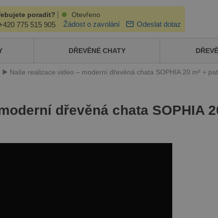
|
řebujete poradit?
Otevřeno
Žádost o zavolání
Odeslat dotaz
+420 775 515 905
Y
DŘEVĚNÉ CHATY
DŘEV
▶️ Naše realizace video – moderní dřevěná chata SOPHIA 20 m² + pat
– moderní dřevěná chata SOPHIA 2