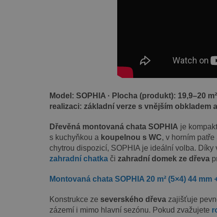
Model: SOPHIA · Plocha (produkt): 19,9–20 m² 
realizaci: základní verze s vnějším obkladem 
Dřevěná montovaná chata SOPHIA
je kompaktn
s kuchyňkou a
koupelnou s WC
, v horním patře
chytrou dispozicí, SOPHIA je ideální volba. Dík
zahradní chatka
či
zahradní domek ze dřeva
pr
Montovaná chata SOPHIA 20 m² (5×4) 44 mm + 
Konstrukce ze
severského dřeva
zajišťuje pevn
zázemí i mimo hlavní sezónu. Pokud zvažujete
r