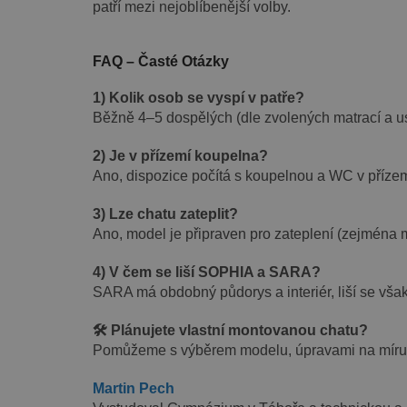
patří mezi nejoblíbenější volby.
FAQ – Časté Otázky
1) Kolik osob se vyspí v patře?
Běžně 4–5 dospělých (dle zvolených matrací a u
2) Je v přízemí koupelna?
Ano, dispozice počítá s koupelnou a WC v přízem
3) Lze chatu zateplit?
Ano, model je připraven pro zateplení (zejména m
4) V čem se liší SOPHIA a SARA?
SARA má obdobný půdorys a interiér, liší se však
🛠️ Plánujete vlastní montovanou chatu?
Pomůžeme s výběrem modelu, úpravami na míru 
Martin Pech