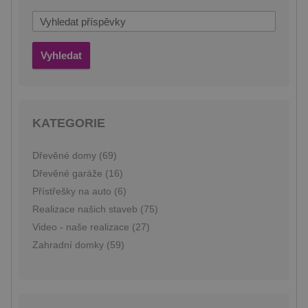
VÝKONOVÉ SOUBORY
SOUBORY CÍLENÍ
Vyhledat
FUNKČNÍ SOUBORY
KATEGORIE
Nezbytně nutné soubory
Výkonové soubory
Soubory cílení
Dřevěné domy (69)
Funkční soubory
Dřevěné garáže (16)
Přístřešky na auto (6)
Nezbytně nutné soubory cookie umožňují
základní funkce webových stránek, jako je
Realizace našich staveb (75)
přihlášení uživatele a správa účtu. Webové
stránky nelze bez nezbytně nutných souborů
Video - naše realizace (27)
cookie správně používat.
Zahradní domky (59)
Poskytovatel /
Název
Vyprší
Popis
Doména
PHPSESSID
8
Cookie
PHP.net
hodin
generovaný
prelive.pineca.cz
aplikacemi