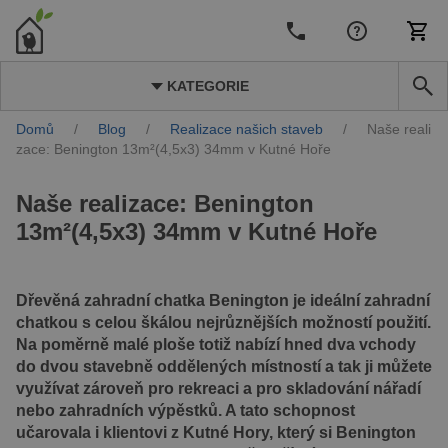
KATEGORIE
Domů
/
Blog
/
Realizace našich staveb
/
Naše reali
zace: Benington 13m²(4,5x3) 34mm v Kutné Hoře
Naše realizace: Benington
13m²(4,5x3) 34mm v Kutné Hoře
Dřevěná zahradní chatka Benington je ideální zahradní
chatkou s celou škálou nejrůznějších možností použití.
Na poměrně malé ploše totiž nabízí hned dva vchody
do dvou stavebně oddělených místností a tak ji můžete
využívat zároveň pro rekreaci a pro skladování nářadí
nebo zahradních výpěstků. A tato schopnost
učarovala i klientovi z Kutné Hory, který si Benington