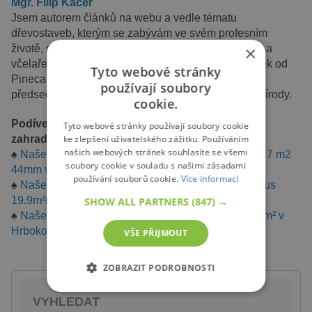
Mgr. Filip Kačer
Jsem autorem článků na webu a vedle tématu
dřevostaveb, kterým se zabývám ve svém profesním
×
životě, se ve volném čase věnuji také muzikoterapii a
včelaření. Rád vám ukáži svůj vlastní dřevěný domek od
Tyto webové stránky
Pineca.cz, který jsem si postavil svépomocí. Jako
používají soubory
předseda ČSOP v Pacově se angažuji v ochraně přírody.
cookie.
Podívejte se také na další realizace dřevěných
Tyto webové stránky používají soubory cookie
ke zlepšení uživatelského zážitku. Používáním
zahradních domků ↓
našich webových stránek souhlasíte se všemi
♠
Naše realizace: zahradní domek Shanon 16 m2 + 7 m2
soubory cookie v souladu s našimi zásadami
44mm v Odolené Vodě
používání souborů cookie.
Více informací
♠
Naše realizace: zateplená zahradní chatka Wissous
19.9m²(5x4m) v jižních Čechách
SHOW ALL PARTNERS
(847) →
♠
Naše realizace: Dvojgaráž Hangar 6x9, 44mm 54m² v
Hrbokově u Seče
VŠE PŘIJMOUT
ZOBRAZIT PODROBNOSTI
NEZBYTNĚ NUTNÉ SOUBORY
VYHLEDAT