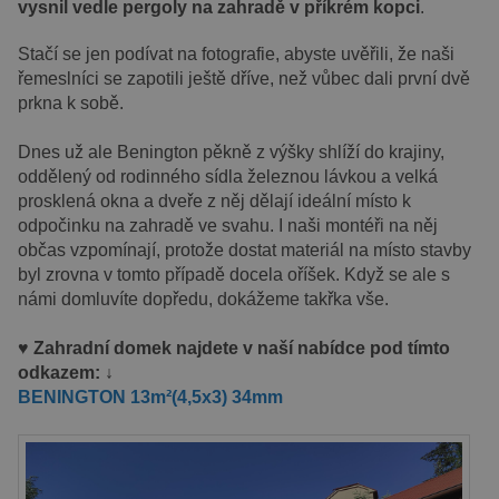
vysnil vedle pergoly na zahradě v příkrém kopci
.
Stačí se jen podívat na fotografie, abyste uvěřili, že naši
řemeslníci se zapotili ještě dříve, než vůbec dali první dvě
prkna k sobě.
Dnes už ale Benington pěkně z výšky shlíží do krajiny,
oddělený od rodinného sídla železnou lávkou a velká
prosklená okna a dveře z něj dělají ideální místo k
odpočinku na zahradě ve svahu. I naši montéři na něj
občas vzpomínají, protože dostat materiál na místo stavby
byl zrovna v tomto případě docela oříšek. Když se ale s
námi domluvíte dopředu, dokážeme takřka vše.
♥
Zahradní domek najdete
v naší nabídce pod tímto
odkazem: ↓
BENINGTON 13m²(4,5x3) 34mm