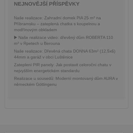
NEJNOVĚJŠÍ PŘÍSPĚVKY
založenými
na jazyce
PHP. Toto je
univerzální
Naše realizace: Zahradní domek PIA 25 m² na
identifikátor
Příbramsku – zateplená chatka s koupelnou a
používaný k
udržování
modřínovým obkladem
proměnných
relací
▶️ Naše realizace video: dřevěný dům ROBERTA 110
uživatelů.
m² v Rpetech u Berouna
Obvykle se
jedná o
Naše realizace: Dřevěná chata DONNA 63m² (12,5x6)
náhodně
44mm a garáž v obci Luštěnice
vygenerované
číslo, jeho
Zateplení PIR panely: Jak postavit celoroční chatu v
použití může
být specifické
nejvyšším energetickém standardu
pro daný
Realizace u sousedů: Moderní montovaný dům AURA v
web, ale
dobrým
německém Göttingenu
příkladem je
udržování
přihlášeného
stavu
uživatele mezi
stránkami.