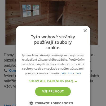
×
Tyto webové stránky
používají soubory
cookie.
Tyto webové stránky používají soubory cookie
Domy je možné na přání do určité míry
modifikovat
a
ke zlepšení uživatelského zážitku. Používáním
přizpůsobit je konkrétním požadavkům klienta (např.
našich webových stránek souhlasíte se všemi
přidat/odebrat okno, zvolit způsob zateplení apod.).
soubory cookie v souladu s našimi zásadami
📞
Kontaktujte nás
pro více informací o možnostech
používání souborů cookie.
Více informací
řešení na míru, nebo případné rady týkající se základních
SHOW ALL PARTNERS
(847) →
náležitostí stavebního povolení nebo stavebního řádu.
Vždy vám
rádi pomůžeme!
VŠE PŘIJMOUT
ZOBRAZIT PODROBNOSTI