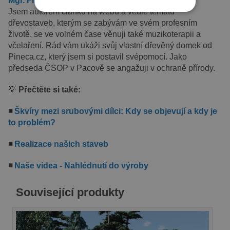
Mgr. Filip Kačer
Jsem autorem článků na webu a vedle tématu
NEZBYTNĚ NUTNÉ SOUBORY
dřevostaveb, kterým se zabývám ve svém profesním
životě, se ve volném čase věnuji také muzikoterapii a
VÝKONOVÉ SOUBORY
včelaření. Rád vám ukáži svůj vlastní dřevěný domek od
SOUBORY CÍLENÍ
Pineca.cz, který jsem si postavil svépomocí. Jako
předseda ČSOP v Pacově se angažuji v ochraně přírody.
FUNKČNÍ SOUBORY
💡
Přečtěte si také:
◾
Škvíry mezi srubovými dílci: Kdy se objevují a kdy je
to problém?
Nezbytně nutné soubory
Výkonové soubory
Soubory cílení
◾
Realizace našich staveb
Funkční soubory
◾
Naše videa - Nahlédnutí do výroby
Nezbytně nutné soubory cookie umožňují
základní funkce webových stránek, jako je
přihlášení uživatele a správa účtu. Webové
Související produkty
stránky nelze bez nezbytně nutných souborů
cookie správně používat.
Poskytovatel /
Název
Vyprší
Popis
Doména