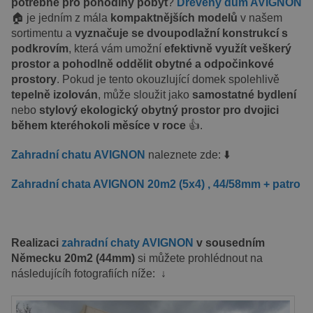
potřebné pro pohodlný pobyt
?
Dřevěný dům AVIGNON
🏠 je jedním z mála
kompaktnějších modelů
v našem
sortimentu a
vyznačuje se dvoupodlažní konstrukcí s
podkrovím
, která vám umožní
efektivně využít veškerý
prostor a pohodlně oddělit obytné a odpočinkové
prostory
. Pokud je tento okouzlující domek spolehlivě
tepelně izolován
, může sloužit jako
samostatné bydlení
nebo
stylový ekologický obytný prostor pro dvojici
během kteréhokoli měsíce v roce
👍.
Zahradní chatu AVIGNON
naleznete zde: ⬇️
Zahradní chata AVIGNON 20m2 (5x4) , 44/58mm + patro
Realizaci
zahradní chaty AVIGNON
v sousedním
Německu 20m2 (44mm)
si můžete prohlédnout na
následujícíh fotografiích níže:
↓