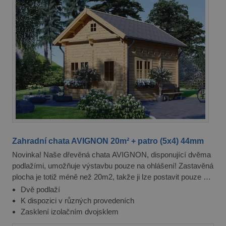
PHPSESSID
8
Cookie
PHP.net
hodin
generovaný
prelive.pineca.cz
aplikacemi
založenými
na jazyce
PHP. Toto je
univerzální
identifikátor
používaný k
udržování
proměnných
relací
uživatelů.
Obvykle se
jedná o
náhodně
vygenerované
číslo, jeho
použití může
Zahradní chata AVIGNON 20m² + patro (5x4) 44mm
být specifické
pro daný
Novinka! Naše dřevěná chata AVIGNON, disponující dvěma
web, ale
podlažími, umožňuje výstavbu pouze na ohlášení! Zastavěná
dobrým
příkladem je
plocha je totiž méně než 20m2, takže ji lze postavit pouze na
udržování
"Ohlášení stavby" takže nepotřebujete žádné další stavební
přihlášeného
Dvě podlaží
stavu
povolení. Mimo to je to krásná letní a víkendová chata.
K dispozici v různých provedeních
uživatele mezi
stránkami.
Zasklení izolačním dvojsklem