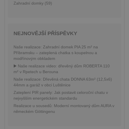
nalezen j
výpočtu údajů o
Zahradní domky (59)
soubor co
návštěvnících,
relace, bu
relacích a
pravděpo
kampaních pro
použit jak
analytické
správu st
přehledy webů.
relace.
_gid
1 den
Tento soubor
Google LLC
NEJNOVĚJŠÍ PŘÍSPĚVKY
YSC
Zavřením
Tento sou
Google LLC
cookie nastavuje
.pineca.cz
prohlížeče
cookie
.youtube.com
Google
nastavuje
Analytics.
YouTube 
Naše realizace: Zahradní domek PIA 25 m² na
Ukládá a
sledování
aktualizuje
Příbramsku – zateplená chatka s koupelnou a
zobrazení
jedinečnou
vložených 
modřínovým obkladem
hodnotu pro
každou
_gcl_au
3 měsíce
Tento sou
▶️ Naše realizace video: dřevěný dům ROBERTA 110
Google LLC
navštívenou
cookie
.pineca.cz
m² v Rpetech u Berouna
stránku a slouží
nastavuje
k počítání a
společnos
Naše realizace: Dřevěná chata DONNA 63m² (12,5x6)
sledování
Doubleclic
zobrazení
44mm a garáž v obci Luštěnice
provádí
stránek.
informace
Zateplení PIR panely: Jak postavit celoroční chatu v
tom, jak
koncový
nejvyšším energetickém standardu
uživatel p
Realizace u sousedů: Moderní montovaný dům AURA v
webové st
a jakoukol
německém Göttingenu
reklamu, 
koncový
uživatel 
vidět před