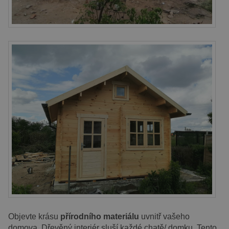
Objevte krásu
přírodního materiálu
uvnitř vašeho
domova. Dřevěný interiér sluší každé chatě/ domku. Tento