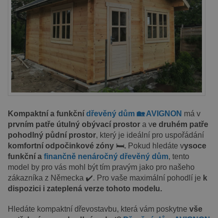
Kompaktní a funkční
dřevěný dům 🏡 AVIGNON
má v
prvním patře útulný obývací prostor
a v
e druhém patře
pohodlný půdní prostor
, který je ideální pro uspořádání
komfortní odpočinkové zóny
🛏️
.
Pokud hledáte v
ysoce
funkční a
finančně nenáročný dřevěný dům
, tento
model by pro vás mohl být tím pravým jako pro našeho
zákazníka z Německa ✔️. Pro vaše maximální pohodlí je
k
dispozici i zateplená verze tohoto modelu.
Hledáte kompaktní dřevostavbu, která vám poskytne
vše