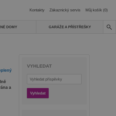
Kontakty
Zákaznický servis
Můj košík (0)
ĚNÉ DOMY
GARÁŽE A PŘÍSTŘEŠKY
VYHLEDAT
eplený
lně
vána a
Vyhledat