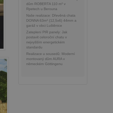
dům ROBERTA 110 m² v
Rpetech u Berouna
Naše realizace: Dřevěná chata
DONNA 63m² (12,5x6) 44mm a
garáž v obci Luštěnice
Zateplení PIR panely: Jak
postavit celoroční chatu v
nejvyšším energetickém
standardu
Realizace u sousedů: Moderní
montovaný dům AURA v
německém Göttingenu