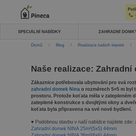
Pot
SPECIÁLNÍ NABÍDKY
ZAHRADNÍ DOMK
Domů
/
Blog
/
Realizace našich staveb
/
Naše realizace: Zahradn
Zákaznice potřebovala ubytování pro svá rozto
zahradní domek Nina
o rozměrech 5×5 m byl t
prostoru. Protože koťata měla v zatepleném d
zateplené konstrukce s dvojitými okny a dveř
koťata byla připravena na své nové bydlení.
♥ Podobnou stavbu v naší nabídce najdete zde: 
Zahradní domek NINA 25m²(5x5) 44mm
Zahradní domek NINA 36m²(6x6) 44mm