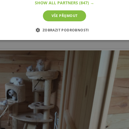
SHOW ALL PARTNERS
(847) →
VŠE PŘIJMOUT
ZOBRAZIT PODROBNOSTI
É SOUBORY
VÝKONOVÉ SOUBORY
SOUBORY CÍLENÍ
zbytně nutné soubory
Výkonové soubory
Soubory cílení
Funkční soub
ie umožňují základní funkce webových stránek, jako je přihlášení uživatele a správa 
rů cookie správně používat.
 /
Vyprší
Popis
8
Cookie generovaný aplikacemi založenými na jazyce PHP. Toto je unive
hodin
používaný k udržování proměnných relací uživatelů. Obvykle se jed
a.cz
číslo, jeho použití může být specifické pro daný web, ale dobrým přík
přihlášeného stavu uživatele mezi stránkami.