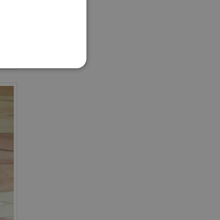
FUNKČNÍ SOUBORY
ory
účtu. Webové stránky nelze
rzální identifikátor
ná o náhodně vygenerované
ladem je udržování