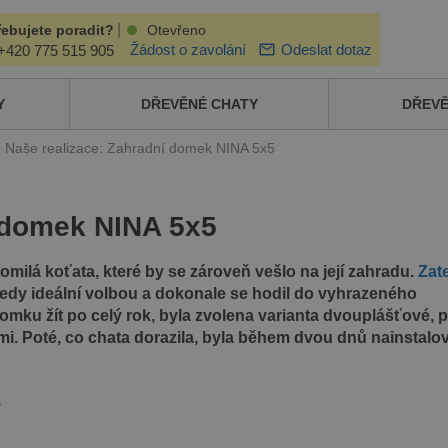
|
řebujete poradit?
Otevřeno
Žádost o zavolání
Odeslat dotaz
+420 775 515 905
Y
DŘEVĚNÉ CHATY
DŘEV
Naše realizace: Zahradní domek NINA 5x5
í domek NINA 5x5
milá koťata, které by se zároveň vešlo na její zahradu.
Zat
edy ideální volbou a dokonale se hodil do vyhrazeného
omku žít po celý rok, byla zvolena varianta dvouplášťové, p
mi. Poté, co chata dorazila, byla během dvou dnů nainstalo
↓