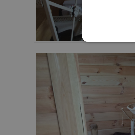
NEZBYTNĚ NUTN
Ne
Nezbytně nutné soubory cook
bez nezbytně nutných soubo
Poskytovatel
Název
Doména
PHPSESSID
PHP.net
prelive.pinec