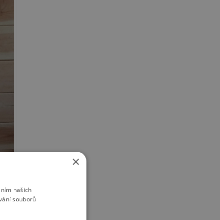
×
áním našich
vání souborů