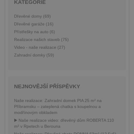
KATEGORIE
webové st
a jakoukol
reklamu, 
koncový
Dřevěné domy (69)
uživatel 
vidět před
Dřevěné garáže (16)
návštěvo
uvedenéh
Přístřešky na auto (6)
webu.
Realizace našich staveb (75)
test_cookie
15 minut
Tento sou
Google LLC
Video - naše realizace (27)
cookie
.doubleclick.net
nastavuje
Zahradní domky (59)
společnos
DoubleCli
(kterou vl
společnos
Google), 
zjistila, zd
prohlížeč
NEJNOVĚJŠÍ PŘÍSPĚVKY
návštěvní
webu
podporuj
soubory c
Naše realizace: Zahradní domek PIA 25 m² na
Příbramsku – zateplená chatka s koupelnou a
modřínovým obkladem
▶️ Naše realizace video: dřevěný dům ROBERTA 110
m² v Rpetech u Berouna
Naše realizace: Dřevěná chata DONNA 63m² (12,5x6)