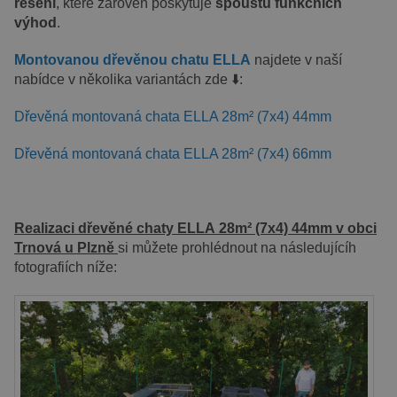
řešení
, které zároveň poskytuje
spoustu funkčních
výhod
.
Montovanou dřevěnou chatu ELLA
najdete v naší
nabídce v několika variantách zde ⬇️:
Dřevěná montovaná chata ELLA 28m² (7x4) 44mm
Dřevěná montovaná chata ELLA 28m² (7x4) 66mm
Realizaci dřevěné chaty ELLA 28m² (7x4) 44mm v obci
Trnová u Plzně
si můžete prohlédnout na následujícíh
fotografiích níže: