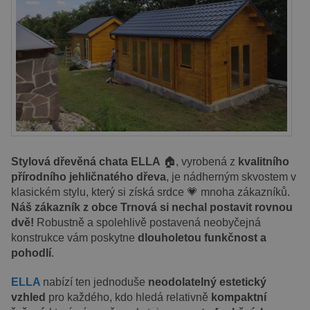
Stylová dřevěná chata ELLA
🏠, vyrobená z
kvalitního
přírodního jehličnatého dřeva
, je nádherným skvostem v
klasickém stylu, který si získá srdce 💗 mnoha zákazníků.
Náš zákazník z obce Trnová si nechal postavit rovnou
dvě!
Robustně a spolehlivě postavená neobyčejná
konstrukce vám poskytne
dlouholetou funkčnost a
pohodlí
.
ELLA
nabízí ten jednoduše
neodolatelný estetický
vzhled
pro každého, kdo hledá relativně
kompaktní