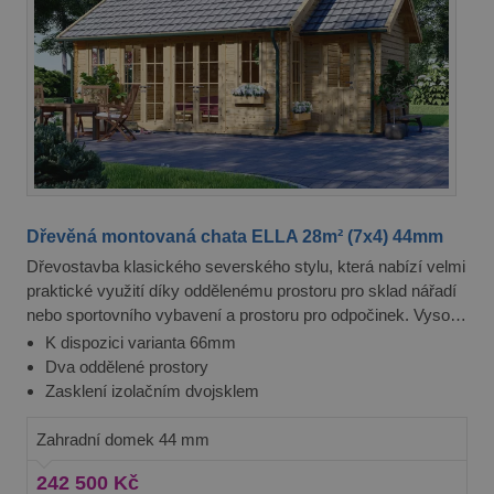
přihlášení uživatele a správa účtu. Webové
stránky nelze bez nezbytně nutných souborů
cookie správně používat.
Poskytovatel /
Název
Vyprší
Popis
Doména
PHPSESSID
8
Cookie
PHP.net
hodin
generovaný
prelive.pineca.cz
aplikacemi
založenými
na jazyce
PHP. Toto je
univerzální
identifikátor
Dřevěná montovaná chata ELLA 28m² (7x4) 44mm
používaný k
udržování
Dřevostavba klasického severského stylu, která nabízí velmi
proměnných
relací
praktické využití díky oddělenému prostoru pro sklad nářadí
uživatelů.
nebo sportovního vybavení a prostoru pro odpočinek. Vysoká
Obvykle se
jedná o
okna a francouzské dveře umožňují nadstandardní
K dispozici varianta 66mm
náhodně
prosvětlení prostoru a propojují interiér zahradního domku s
Dva oddělené prostory
vygenerované
číslo, jeho
vaší zahradou.
Zasklení izolačním dvojsklem
použití může
být specifické
pro daný
Zahradní domek 44 mm
web, ale
dobrým
příkladem je
242 500 Kč
udržování