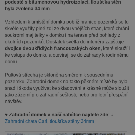
podestě s bitumenovou hydroizolací, tloušťka stěn
byla zvolena 34 mm.
Vzhledem k umístění domku poblíž hranice pozemků se tu
skvěle využily plné zdi ze dvou vnějších stran, které chrání
soukromí majitelky v domku i na terase před pohledy z
okolních pozemků. Dostatek světla do interiéru zajišťuje
dvojice dvoukřídlých francouzských oken
, které slouží i
ke vstupu do domku a otevírají se do zahrady k rodinnému
domu.
Pultová střecha je skloněna směrem k sousednímu
pozemku. Zahradní domek na takto pěkném místě by byla
snad i škoda využívat ke skladování a krásně může sloužit
jako zázemí pro zahradní sešlosti, nebo pro letní přespání
návštěv.
♥ Zahradní domek v naší nabídce najdete zde: ↓
Zahradní chata Carl, tloušťka stěny 34mm