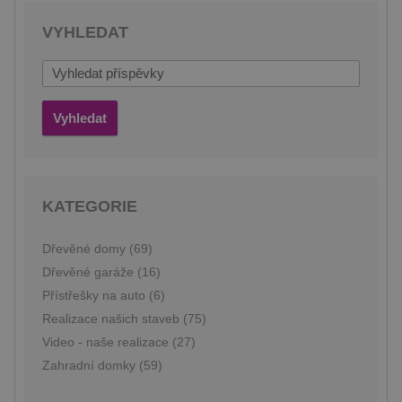
hodin
generovaný
prelive.pineca.cz
aplikacemi
VYHLEDAT
založenými
na jazyce
PHP. Toto je
univerzální
identifikátor
používaný k
udržování
Vyhledat
proměnných
relací
uživatelů.
Obvykle se
jedná o
náhodně
vygenerované
KATEGORIE
číslo, jeho
použití může
být specifické
pro daný
Dřevěné domy (69)
web, ale
Dřevěné garáže (16)
dobrým
příkladem je
Přístřešky na auto (6)
udržování
přihlášeného
Realizace našich staveb (75)
stavu
uživatele mezi
Video - naše realizace (27)
stránkami.
Zahradní domky (59)