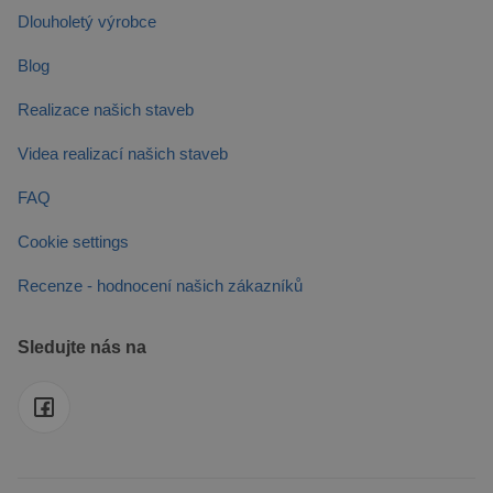
webu.
Dlouholetý výrobce
test_cookie
15 minut
Tento sou
Google LLC
cookie
.doubleclick.net
Blog
nastavuje
společnos
DoubleCli
Realizace našich staveb
(kterou vl
společnos
Google), 
Videa realizací našich staveb
zjistila, zd
prohlížeč
návštěvní
FAQ
webu
podporuj
soubory c
Cookie settings
Recenze - hodnocení našich zákazníků
Sledujte nás na