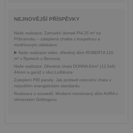
NEJNOVĚJŠÍ PŘÍSPĚVKY
Poskytovatel
Název
Vyprší
Popis
/ Doména
Poskytovatel /
Název
Vyprší
Popis
_gat_UA-
.pineca.cz
55
Toto je soubor
Naše realizace: Zahradní domek PIA 25 m² na
Doména
131830793-
sekund
cookie typu
Příbramsku – zateplená chatka s koupelnou a
1
vzoru nastavený
VISITOR_INFO1_LIVE
6 měsíců
Tento sou
Google LLC
modřínovým obkladem
službou Google
cookie
.youtube.com
Analytics, kde
nastavuje
▶️ Naše realizace video: dřevěný dům ROBERTA 110
prvek vzoru v
Youtube k
názvu obsahuje
m² v Rpetech u Berouna
sledování
jedinečné
uživatelsk
identifikační
Naše realizace: Dřevěná chata DONNA 63m² (12,5x6)
předvoleb
číslo účtu nebo
videa You
44mm a garáž v obci Luštěnice
webu, ke
vložená d
kterému se
webů; mů
Zateplení PIR panely: Jak postavit celoroční chatu v
vztahuje. Jedná
také určit,
nejvyšším energetickém standardu
se o variantu
návštěvní
cookie _gat,
webu pou
Realizace u sousedů: Moderní montovaný dům AURA v
která se používá
novou ne
k omezení
německém Göttingenu
starou ver
množství dat
rozhraní
zaznamenaných
Youtube.
společností
Google na
_fbp
3 měsíce
Používá
Meta Platform
webech s
Facebook 
Inc.
velkým
poskytová
.pineca.cz
objemem
řady rekl
provozu.