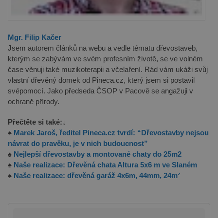
prelive.pineca.cz
aplikacemi
založenými
na jazyce
PHP. Toto je
univerzální
Mgr. Filip Kačer
identifikátor
používaný k
Jsem autorem článků na webu a vedle tématu dřevostaveb,
udržování
kterým se zabývám ve svém profesním životě, se ve volném
proměnných
relací
čase věnuji také muzikoterapii a včelaření. Rád vám ukáži svůj
uživatelů.
vlastní dřevěný domek od Pineca.cz, který jsem si postavil
Obvykle se
jedná o
svépomocí. Jako předseda ČSOP v Pacově se angažuji v
náhodně
ochraně přírody.
vygenerované
číslo, jeho
použití může
Přečtěte si také:↓
být specifické
pro daný
♠
Marek Jaroš, ředitel Pineca.cz tvrdí: “Dřevostavby nejsou
web, ale
dobrým
návrat do pravěku, je v nich budoucnost”
příkladem je
♠
Nejlepší dřevostavby a montované chaty do 25m2
udržování
přihlášeného
♠
Naše realizace: Dřevěná chata Altura 5x6 m ve Slaném
stavu
♠
Naše realizace: dřevěná garáž 4x6m, 44mm, 24m²
uživatele mezi
stránkami.