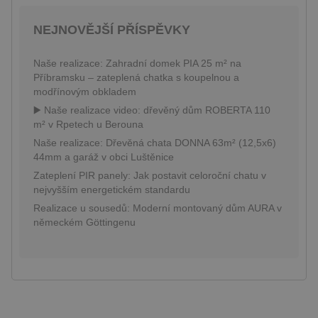
je nabízen
_ga
2 roky
Tento název
Google LLC
v reálném
souboru cookie
.pineca.cz
od inzere
NEJNOVĚJŠÍ PŘÍSPĚVKY
je spojen s
třetích str
Google
Universal
IDE
1 rok
Tento sou
Google LLC
Analytics - což je
Naše realizace: Zahradní domek PIA 25 m² na
cookie
.doubleclick.net
významná
nastavuje
Příbramsku – zateplená chatka s koupelnou a
aktualizace
společnos
běžněji
modřínovým obkladem
Doubleclic
používané
provádí
▶️ Naše realizace video: dřevěný dům ROBERTA 110
analytické
informace
služby Google.
tom, jak
m² v Rpetech u Berouna
Tento soubor
koncový
cookie se
Naše realizace: Dřevěná chata DONNA 63m² (12,5x6)
uživatel p
používá k
webové st
44mm a garáž v obci Luštěnice
rozlišení
a jakoukol
jedinečných
reklamu, 
Zateplení PIR panely: Jak postavit celoroční chatu v
uživatelů
koncový
nejvyšším energetickém standardu
přiřazením
uživatel 
náhodně
vidět před
Realizace u sousedů: Moderní montovaný dům AURA v
vygenerovaného
návštěvo
čísla jako
německém Göttingenu
uvedenéh
identifikátoru
webu.
klienta. Je
součástí
sid
.seznam.cz
1 měsíc
Toto je ve
každého
běžný náz
požadavku na
souboru c
stránku na webu
ale pokud 
a slouží k
nalezen j
výpočtu údajů o
soubor co
návštěvnících,
relace, bu