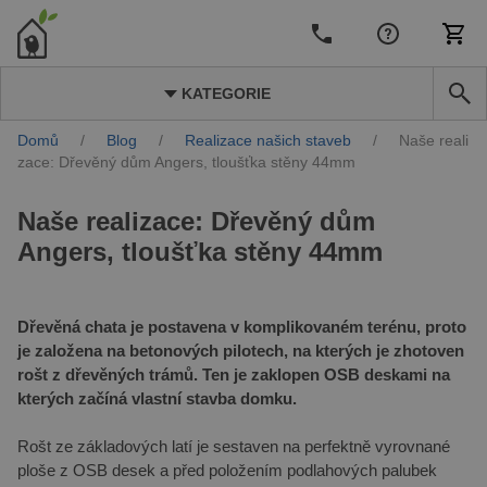
KATEGORIE
Domů
/
Blog
/
Realizace našich staveb
/
Naše reali
zace: Dřevěný dům Angers, tloušťka stěny 44mm
Naše realizace: Dřevěný dům
Angers, tloušťka stěny 44mm
Dřevěná chata je postavena v komplikovaném terénu, proto
je založena na betonových pilotech, na kterých je zhotoven
rošt z dřevěných trámů. Ten je zaklopen OSB deskami na
kterých začíná vlastní stavba domku.
Rošt ze základových latí je sestaven na perfektně vyrovnané
ploše z OSB desek a před položením podlahových palubek