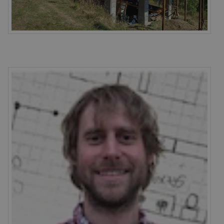
VÝKONOVÉ SOUBORY
SOUBORY CÍLENÍ
FUNKČNÍ SOUBORY
Nezbytně nutné soubory
Výkonové soubory
Soubory cílení
Funkční soubory
Nezbytně nutné soubory cookie umožňují
základní funkce webových stránek, jako je
přihlášení uživatele a správa účtu. Webové
stránky nelze bez nezbytně nutných souborů
cookie správně používat.
Poskytovatel /
Název
Vyprší
Popis
Doména
PHPSESSID
8
Cookie
PHP.net
hodin
generovaný