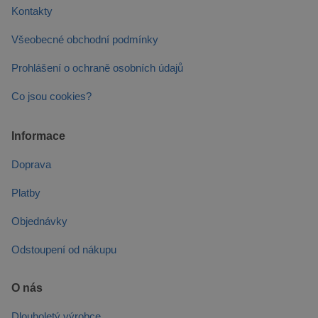
Kontakty
test_cookie
15 minut
Tento sou
Google LLC
cookie
.doubleclick.net
nastavuje
Všeobecné obchodní podmínky
společnos
DoubleCli
(kterou vl
Prohlášení o ochraně osobních údajů
společnos
Google), 
Co jsou cookies?
zjistila, zd
prohlížeč
návštěvní
webu
Informace
podporuj
soubory c
Doprava
Platby
Objednávky
Odstoupení od nákupu
O nás
Dlouholetý výrobce