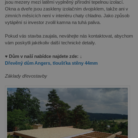
jsou mezery mezi latěmi vyplněný přírodní tepelnou izolací.
Okna a dveře jsou zaskleny izolačním dvojsklem, takže ani v
zimních měsících není v interiéru chaty chladno. Jako způsob
vytápění si investor zvolil kamna na tuhá paliva.
Pokud vás stavba zaujala, neváhejte nás kontaktovat, abychom
vám poskytli jakékoliv další technické detaily.
♥ Dům v naší nabídce najdete zde:
↓
Dřevěný dům Angers, tloušťka stěny 44mm
Základy dřevostavby