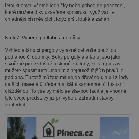
letní kuchyni včetně ledničky nebo pohodlné posezení,
které můžete díky uzavřené konstrukci využívat i v
chladnějších měsících, když prší, fouká a zahání.
Krok 7. Vyberte podlahu a doplňky
Vzhled altánu či pergoly výrazně ovlivníte použitou
podlahou či doplňky. Boky pergoly a altánu jsou jako
stvořené pro vzdušné a stinné záclony, ze stropu zas
můžete spustit lustr. Jedním z nejdůležitějších prvků je
podlaha. Tu totiž můžete mít nejen dřevěnou, ale i z řady
dalších materiálů, třeba rustikální kamennou či luxusní
dlážděnou. To vše by mělo se stavbou ladit a je vhodné
tyto svoje představy již při výběru zahradní stavby
zohlednit.