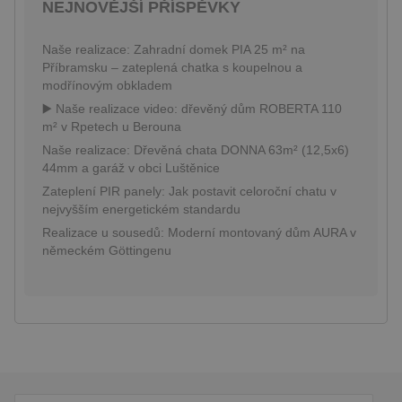
v reálném
NEJNOVĚJŠÍ PŘÍSPĚVKY
souboru cookie
.pineca.cz
od inzere
je spojen s
třetích str
Google
Universal
Naše realizace: Zahradní domek PIA 25 m² na
IDE
1 rok
Tento sou
Google LLC
Analytics - což je
cookie
.doubleclick.net
Příbramsku – zateplená chatka s koupelnou a
významná
nastavuje
modřínovým obkladem
aktualizace
společnos
běžněji
Doubleclic
▶️ Naše realizace video: dřevěný dům ROBERTA 110
používané
provádí
analytické
m² v Rpetech u Berouna
informace
služby Google.
tom, jak
Tento soubor
Naše realizace: Dřevěná chata DONNA 63m² (12,5x6)
koncový
cookie se
uživatel p
44mm a garáž v obci Luštěnice
používá k
webové st
rozlišení
Zateplení PIR panely: Jak postavit celoroční chatu v
a jakoukol
jedinečných
reklamu, 
nejvyšším energetickém standardu
uživatelů
koncový
přiřazením
uživatel 
Realizace u sousedů: Moderní montovaný dům AURA v
náhodně
vidět před
vygenerovaného
německém Göttingenu
návštěvo
čísla jako
uvedenéh
identifikátoru
webu.
klienta. Je
součástí
sid
.seznam.cz
1 měsíc
Toto je ve
každého
běžný náz
požadavku na
souboru c
stránku na webu
ale pokud 
a slouží k
nalezen j
výpočtu údajů o
soubor co
návštěvnících,
relace, bu
relacích a
pravděpo
kampaních pro