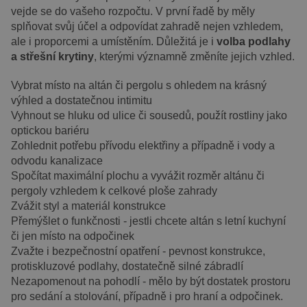
VÝKONOVÉ SOUBORY
vejde se do vašeho rozpočtu. V první řadě by měly
splňovat svůj účel a odpovídat zahradě nejen vzhledem,
SOUBORY CÍLENÍ
ale i proporcemi a umístěním. Důležitá je i
volba podlahy
a střešní krytiny
, kterými významně změníte jejich vzhled.
FUNKČNÍ SOUBORY
Vybrat místo na altán či pergolu s ohledem na krásný
výhled a dostatečnou intimitu
Vyhnout se hluku od ulice či sousedů, použít rostliny jako
Nezbytně nutné soubory
optickou bariéru
Zohlednit potřebu přívodu elektřiny a případně i vody a
Výkonové soubory
Soubory cílení
odvodu kanalizace
Funkční soubory
Spočítat maximální plochu a vyvážit rozměr altánu či
Nezbytně nutné soubory cookie umožňují
pergoly vzhledem k celkové ploše zahrady
základní funkce webových stránek, jako je
Zvážit styl a materiál konstrukce
přihlášení uživatele a správa účtu. Webové
Přemýšlet o funkčnosti - jestli chcete altán s letní kuchyní
stránky nelze bez nezbytně nutných souborů
cookie správně používat.
či jen místo na odpočinek
Zvažte i bezpečnostní opatření - pevnost konstrukce,
Poskytovatel /
Název
Vyprší
Popis
Doména
protiskluzové podlahy, dostatečně silné zábradlí
Nezapomenout na pohodlí - mělo by být dostatek prostoru
PHPSESSID
8
Cookie
PHP.net
hodin
generovaný
prelive.pineca.cz
pro sedání a stolování, případně i pro hraní a odpočinek.
aplikacemi