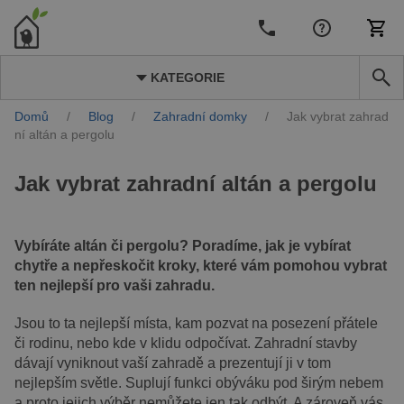
KATEGORIE
Domů
/
Blog
/
Zahradní domky
/
Jak vybrat zahrad
ní altán a pergolu
Jak vybrat zahradní altán a pergolu
Vybíráte altán či pergolu? Poradíme, jak je vybírat
chytře a nepřeskočit kroky, které vám pomohou vybrat
ten nejlepší pro vaši zahradu.
Jsou to ta nejlepší místa, kam pozvat na posezení přátele
či rodinu, nebo kde v klidu odpočívat. Zahradní stavby
dávají vyniknout vaší zahradě a prezentují ji v tom
nejlepším světle. Suplují funkci obýváku pod širým nebem
a proto jejich výběr nemůžete jen tak odbýt.
A zároveň vás