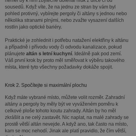
neměl by k nim zbytečně doléhal hluk z ulice či od
sousedů. Když víte, že na jednu ze stran by vám byl
pohled protivný, vybírejte pergoly či altány s jednou nebo
několika stranami plnými, nebo zvažte vysazení dalších
rostlin jako optické bariéry.
Praktické je zohlednit i potřebu natažení elektřiny k altánu
a případně i přívodu vody či odvodu kanalizace, pokud
plánujete
altán s letní kuchyní
. Ideálně pak pod zemí.
Váš první krok by proto měl směřovat k výběru takového
místa, které tyto všechny požadavky dokáže spojit.
Krok 2. Spočítejte si maximální plochu
Když máte vybrané místo, můžete volit rozměr. Zahradní
altány a pergoly by měly být ve vyváženém poměru k
celkové ploše tohoto koutu zahrady. Altán by ho měl
zkrášlit a ne celý zastavět. Nic naplat, na malé zahrady se
prostě větší altán nevejde. A když ano, tak často na místo,
kam se moc nehodí. Jinak ale platí pravidlo, že čím větší,