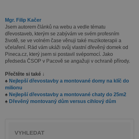
založenými
na jazyce
PHP. Toto je
univerzální
Mgr. Filip Kačer
identifikátor
používaný k
Jsem autorem článků na webu a vedle tématu
udržování
dřevostaveb, kterým se zabývám ve svém profesním
proměnných
relací
životě, se ve volném čase věnuji také muzikoterapii a
uživatelů.
Obvykle se
včelaření. Rád vám ukáži svůj vlastní dřevěný domek od
jedná o
Pineca.cz, který jsem si postavil svépomocí. Jako
náhodně
vygenerované
předseda ČSOP v Pacově se angažuji v ochraně přírody.
číslo, jeho
použití může
být specifické
Přečtěte si také
↓
pro daný
♠
Nejlepší dřevostavby a montované domy na klíč do
web, ale
dobrým
milionu
příkladem je
♠
Nejlepší dřevostavby a montované chaty do 25m2
udržování
přihlášeného
♠
Dřevěný montovaný dům versus cihlový dům
stavu
uživatele mezi
stránkami.
VYHLEDAT