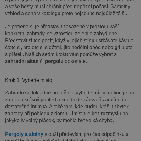
a vaše hosty musí chránit před nepřízní počasí. Samotný
vzhled a cena v katalogu proto nejsou to nejdůležitější.
Je potřeba si je představit zasazené v prostoru vaší
konkrétní zahrady, se vzrostlou zelení a zabydlené.
Představit si ten pocit, když v jejich stínu usrkáváte kávu a
čtete si, hrajete si s dětmi, jíte nedělní oběd nebo grilujete
s přáteli. Našich sedm kroků vám pomůže vybrat si
zahradní altán
či
pergolu
dokonale.
Krok 1. Vyberte místo
Zahradu si důkladně projděte a vyberte místo, odkud je na
zahradu krásný pohled a kde bude zároveň zaručená i
dostatečná intimita. A také tam, kde budou krášlit zbytek
zahrady při pohledu z domu. Umístit je bez rozmyslu na
jakýkoliv volný plácek, by mohla být velká chyba.
Pergoly a altány
slouží především pro čas odpočinku a