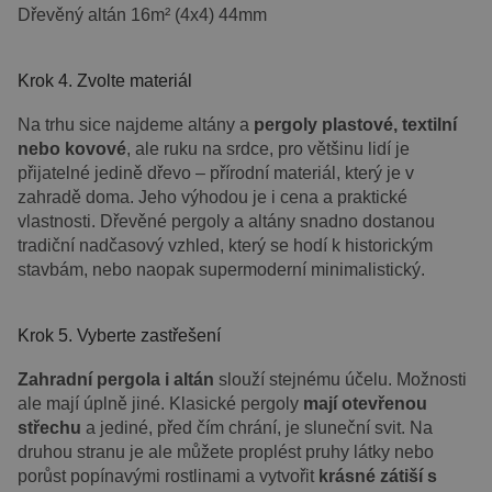
Dřevěný altán 16m² (4x4) 44mm
Krok 4. Zvolte materiál
Na trhu sice najdeme altány a
pergoly plastové, textilní
nebo kovové
, ale ruku na srdce, pro většinu lidí je
přijatelné jedině dřevo – přírodní materiál, který je v
zahradě doma. Jeho výhodou je i cena a praktické
vlastnosti. Dřevěné pergoly a altány snadno dostanou
tradiční nadčasový vzhled, který se hodí k historickým
stavbám, nebo naopak supermoderní minimalistický.
Krok 5. Vyberte zastřešení
Zahradní pergola i altán
slouží stejnému účelu. Možnosti
ale mají úplně jiné. Klasické pergoly
mají otevřenou
střechu
a jediné, před čím chrání, je sluneční svit. Na
druhou stranu je ale můžete proplést pruhy látky nebo
porůst popínavými rostlinami a vytvořit
krásné zátiší s