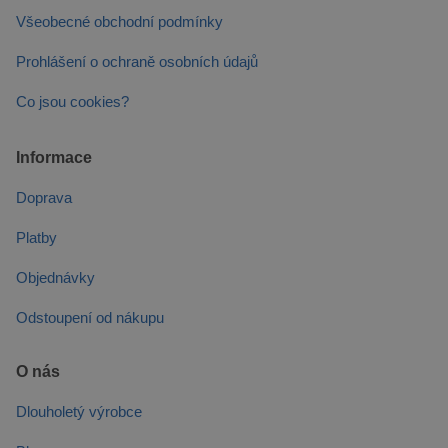
test_cookie
15 minut
Tento sou
Google LLC
Všeobecné obchodní podmínky
cookie
.doubleclick.net
nastavuje
společnos
Prohlášení o ochraně osobních údajů
DoubleCli
(kterou vl
společnos
Co jsou cookies?
Google), 
zjistila, zd
prohlížeč
návštěvní
Informace
webu
podporuj
soubory c
Doprava
Platby
Objednávky
Odstoupení od nákupu
O nás
Dlouholetý výrobce