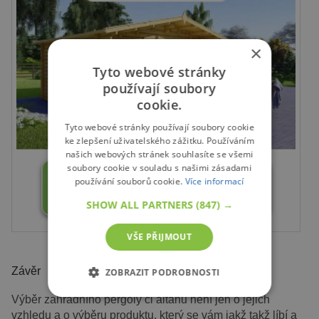
×
Tyto webové stránky
používají soubory
cookie.
Tyto webové stránky používají soubory cookie
ke zlepšení uživatelského zážitku. Používáním
našich webových stránek souhlasíte se všemi
soubory cookie v souladu s našimi zásadami
používání souborů cookie.
Více informací
SHOW ALL PARTNERS
(847) →
VŠE PŘIJMOUT
Závěr
ZOBRAZIT PODROBNOSTI
Výběr zahradního pergoly či altánu není jen o jejich
NEZBYTNĚ NUTNÉ SOUBORY
vzhledu a o výběru produktu, který se vám jakž takž líbí a