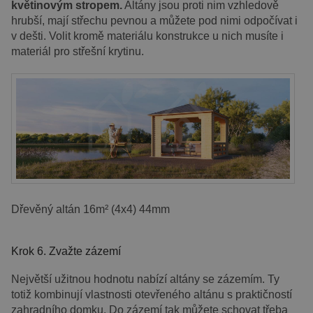
květinovým stropem.
Altány jsou proti nim vzhledově
hrubší, mají střechu pevnou a můžete pod nimi odpočívat i
v dešti. Volit kromě materiálu konstrukce u nich musíte i
materiál pro střešní krytinu.
Dřevěný altán 16m² (4x4) 44mm
Krok 6. Zvažte zázemí
Největší užitnou hodnotu nabízí altány se zázemím. Ty
totiž kombinují vlastnosti otevřeného altánu s praktičností
zahradního domku. Do zázemí tak můžete schovat třeba